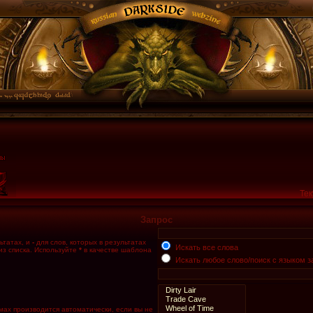
Тек
Запрос
ьтатах, и
-
для слов, которых в результатах
Искать все слова
из списка. Используйте
*
в качестве шаблона
Искать любое слово/поиск с языком з
мах производится автоматически, если вы не