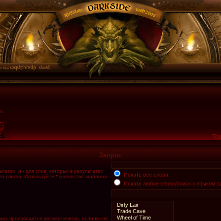
Тек
Запрос
ьтатах, и
-
для слов, которых в результатах
Искать все слова
из списка. Используйте
*
в качестве шаблона
Искать любое слово/поиск с языком з
мах производится автоматически, если вы не