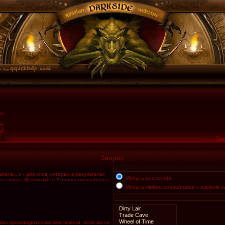
Тек
Запрос
ьтатах, и
-
для слов, которых в результатах
Искать все слова
из списка. Используйте
*
в качестве шаблона
Искать любое слово/поиск с языком з
мах производится автоматически, если вы не