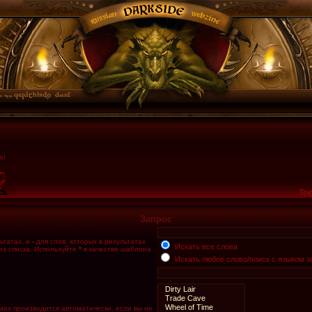
Тек
Запрос
ьтатах, и
-
для слов, которых в результатах
Искать все слова
из списка. Используйте
*
в качестве шаблона
Искать любое слово/поиск с языком з
мах производится автоматически, если вы не