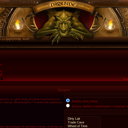
Тек
Запрос
ьтатах, и
-
для слов, которых в результатах
Искать все слова
из списка. Используйте
*
в качестве шаблона
Искать любое слово/поиск с языком з
мах производится автоматически, если вы не