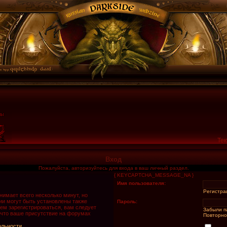
Тек
Вход
Пожалуйста, авторизуйтесь для входа в ваш личный раздел.
{ KEYCAPTCHA_MESSAGE_NA }
Имя пользователя:
Регистра
имает всего несколько минут, но
и могут быть установлены также
Пароль:
ем зарегистрироваться, вам следует
Забыли п
 что ваше присутствие на форумах
Повторно
альности