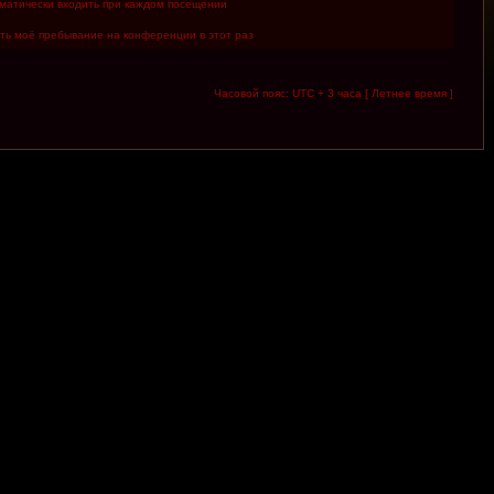
матически входить при каждом посещении
ть моё пребывание на конференции в этот раз
Часовой пояс: UTC + 3 часа [ Летнее время ]