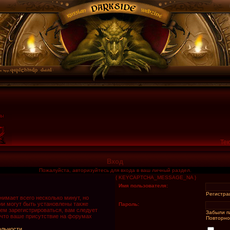
Тек
Вход
Пожалуйста, авторизуйтесь для входа в ваш личный раздел.
{ KEYCAPTCHA_MESSAGE_NA }
Имя пользователя:
Регистра
имает всего несколько минут, но
и могут быть установлены также
Пароль:
ем зарегистрироваться, вам следует
Забыли п
 что ваше присутствие на форумах
Повторно
альности