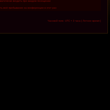
матически входить при каждом посещении
ть моё пребывание на конференции в этот раз
Часовой пояс: UTC + 3 часа [ Летнее время ]