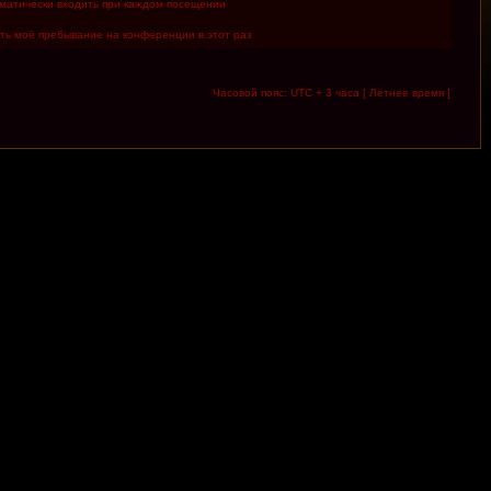
матически входить при каждом посещении
ть моё пребывание на конференции в этот раз
Часовой пояс: UTC + 3 часа [ Летнее время ]