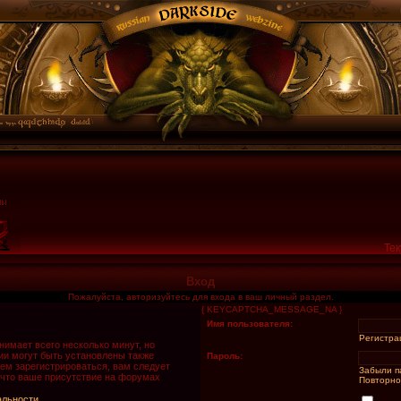
Тек
Вход
Пожалуйста, авторизуйтесь для входа в ваш личный раздел.
{ KEYCAPTCHA_MESSAGE_NA }
Имя пользователя:
Регистра
имает всего несколько минут, но
и могут быть установлены также
Пароль:
ем зарегистрироваться, вам следует
Забыли п
 что ваше присутствие на форумах
Повторно
альности