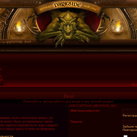
Тек
Вход
Пожалуйста, авторизуйтесь для входа в ваш личный раздел.
{ KEYCAPTCHA_MESSAGE_NA }
Имя пользователя:
Регистра
имает всего несколько минут, но
и могут быть установлены также
Пароль:
ем зарегистрироваться, вам следует
Забыли п
 что ваше присутствие на форумах
Повторно
альности