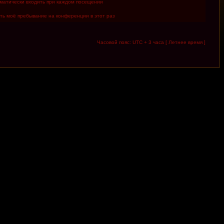
матически входить при каждом посещении
ть моё пребывание на конференции в этот раз
Часовой пояс: UTC + 3 часа [ Летнее время ]