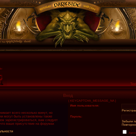
Тек
Вход
{ KEYCAPTCHA_MESSAGE_NA }
Имя пользователя:
Регистра
имает всего несколько минут, но
и могут быть установлены также
Пароль:
ем зарегистрироваться, вам следует
Забыли п
 что ваше присутствие на форумах
Повторно
альности
Авто