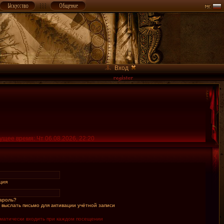
Вход
ущее время: Чт 06.08.2026, 22:20
ция
ароль?
 выслать письмо для активации учётной записи
матически входить при каждом посещении