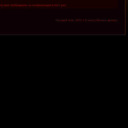
ть моё пребывание на конференции в этот раз
Часовой пояс: UTC + 3 часа [ Летнее время ]