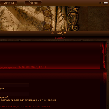
Вход
ущее время: Пт 07.08.2026, 12:51
ция
ароль?
 выслать письмо для активации учётной записи
матически входить при каждом посещении