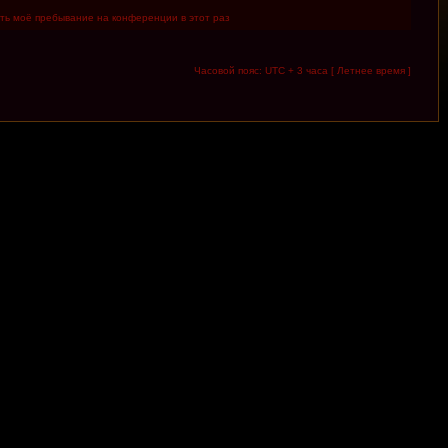
ть моё пребывание на конференции в этот раз
Часовой пояс: UTC + 3 часа [ Летнее время ]