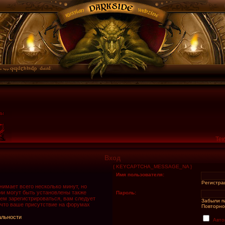
Тек
Вход
{ KEYCAPTCHA_MESSAGE_NA }
Имя пользователя:
Регистра
имает всего несколько минут, но
и могут быть установлены также
Пароль:
ем зарегистрироваться, вам следует
Забыли п
 что ваше присутствие на форумах
Повторно
альности
Авто