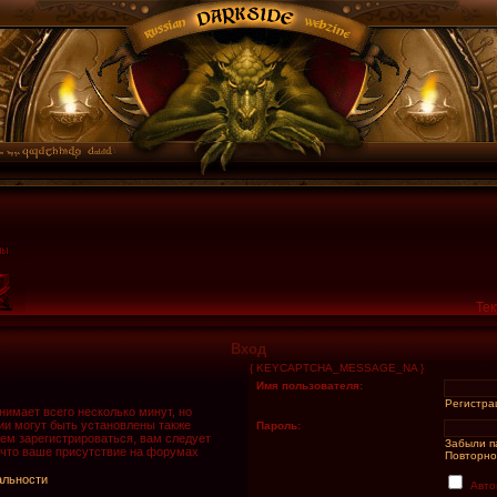
Тек
Вход
{ KEYCAPTCHA_MESSAGE_NA }
Имя пользователя:
Регистра
имает всего несколько минут, но
и могут быть установлены также
Пароль:
ем зарегистрироваться, вам следует
Забыли п
 что ваше присутствие на форумах
Повторно
альности
Авто