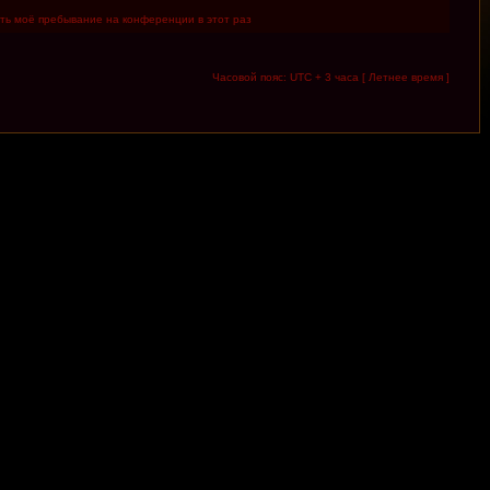
ть моё пребывание на конференции в этот раз
Часовой пояс: UTC + 3 часа [ Летнее время ]