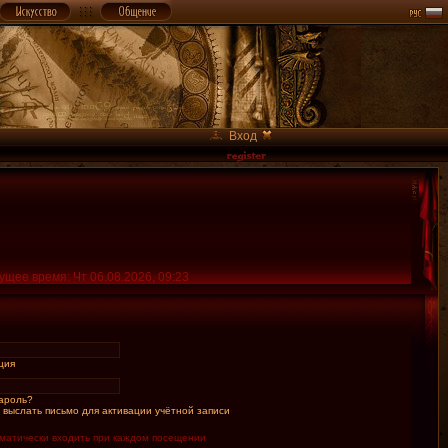
Вход
ущее время: Чт 06.08.2026, 09:23
ция
ароль?
 выслать письмо для активации учётной записи
матически входить при каждом посещении