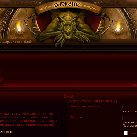
Тек
Вход
{ KEYCAPTCHA_MESSAGE_NA }
Имя пользователя:
Регистра
имает всего несколько минут, но
и могут быть установлены также
Пароль:
ем зарегистрироваться, вам следует
Забыли п
 что ваше присутствие на форумах
Повторно
альности
Авто