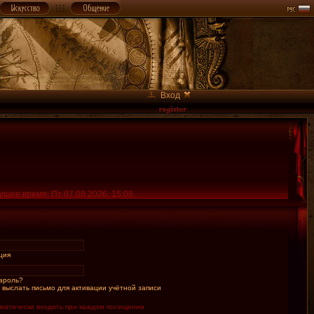
Вход
ущее время: Пт 07.08.2026, 15:08
ция
ароль?
 выслать письмо для активации учётной записи
матически входить при каждом посещении