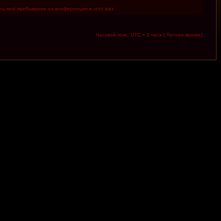
ть моё пребывание на конференции в этот раз
Часовой пояс: UTC + 3 часа [ Летнее время ]