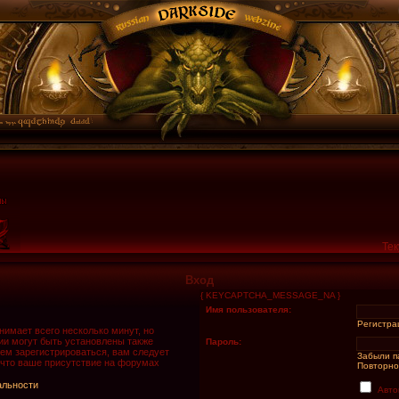
Тек
Вход
{ KEYCAPTCHA_MESSAGE_NA }
Имя пользователя:
Регистра
имает всего несколько минут, но
и могут быть установлены также
Пароль:
ем зарегистрироваться, вам следует
Забыли п
 что ваше присутствие на форумах
Повторно
альности
Авто