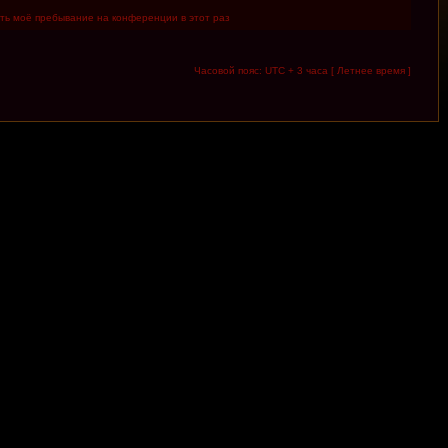
ть моё пребывание на конференции в этот раз
Часовой пояс: UTC + 3 часа [ Летнее время ]