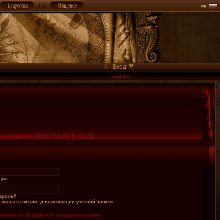
Вход
ущее время: Пт 07.08.2026, 01:21
ция
ароль?
 выслать письмо для активации учётной записи
матически входить при каждом посещении