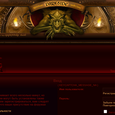
Тек
Вход
{ KEYCAPTCHA_MESSAGE_NA }
Имя пользователя:
Регистра
имает всего несколько минут, но
и могут быть установлены также
Пароль:
ем зарегистрироваться, вам следует
Забыли п
 что ваше присутствие на форумах
Повторно
альности
Авто