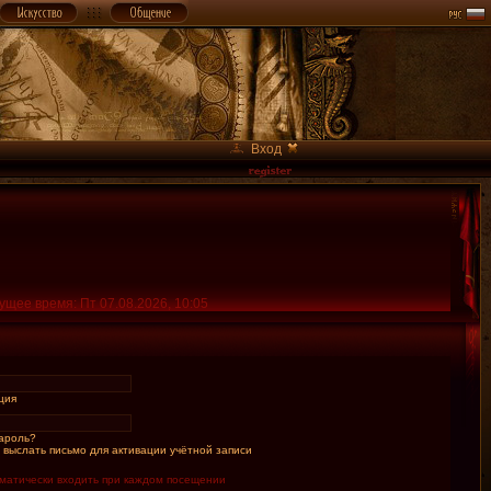
Вход
ущее время: Пт 07.08.2026, 10:05
ция
ароль?
 выслать письмо для активации учётной записи
матически входить при каждом посещении