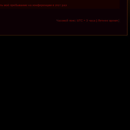
ть моё пребывание на конференции в этот раз
Часовой пояс: UTC + 3 часа [ Летнее время ]