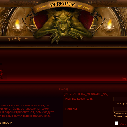
Тек
Вход
{ KEYCAPTCHA_MESSAGE_NA }
Имя пользователя:
Регистра
имает всего несколько минут, но
и могут быть установлены также
Пароль:
ем зарегистрироваться, вам следует
Забыли п
 что ваше присутствие на форумах
Повторно
альности
Авто