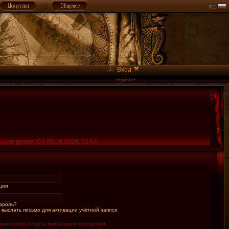
Вход
ущее время: Сб 08.08.2026, 02:54
ция
ароль?
 выслать письмо для активации учётной записи
матически входить при каждом посещении