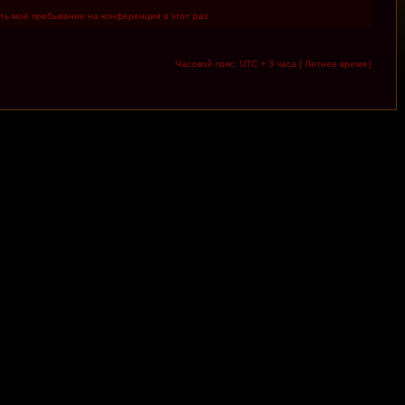
ть моё пребывание на конференции в этот раз
Часовой пояс: UTC + 3 часа [ Летнее время ]