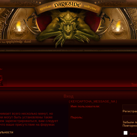
Тек
Вход
{ KEYCAPTCHA_MESSAGE_NA }
Имя пользователя:
Регистра
имает всего несколько минут, но
и могут быть установлены также
Пароль:
ем зарегистрироваться, вам следует
Забыли п
 что ваше присутствие на форумах
Повторно
альности
Авто