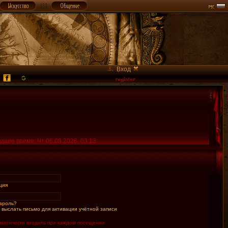
Вход
ущее время: Чт 06.08.2026, 03:13
ция
ароль?
 выслать письмо для активации учётной записи
матически входить при каждом посещении