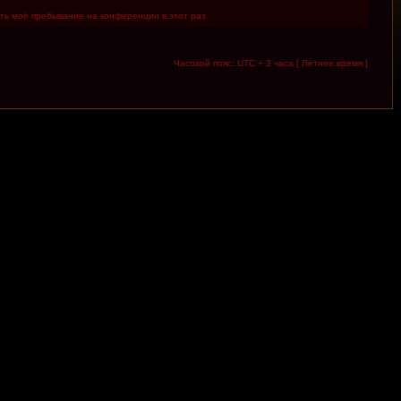
ть моё пребывание на конференции в этот раз
Часовой пояс: UTC + 3 часа [ Летнее время ]