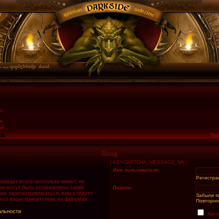
Тек
Вход
{ KEYCAPTCHA_MESSAGE_NA }
Имя пользователя:
Регистра
имает всего несколько минут, но
и могут быть установлены также
Пароль:
ем зарегистрироваться, вам следует
Забыли п
 что ваше присутствие на форумах
Повторно
альности
Авто