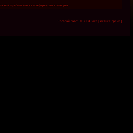
ть моё пребывание на конференции в этот раз
Часовой пояс: UTC + 3 часа [ Летнее время ]