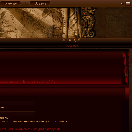
Вход
ущее время: Чт 06.08.2026, 04:45
ция
ароль?
 выслать письмо для активации учётной записи
матически входить при каждом посещении