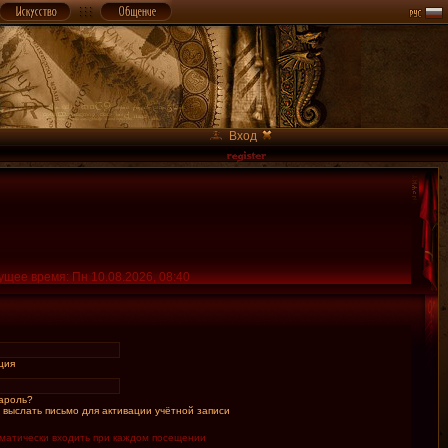
Вход
ущее время: Пн 10.08.2026, 08:40
ция
ароль?
 выслать письмо для активации учётной записи
матически входить при каждом посещении