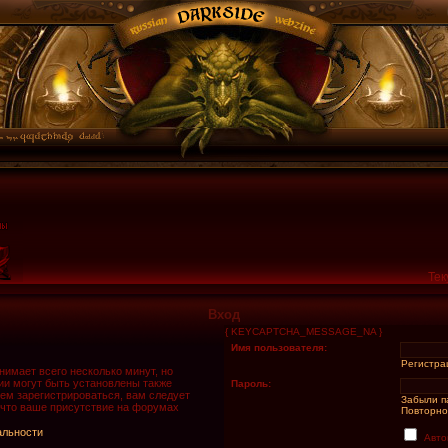
Тек
Вход
{ KEYCAPTCHA_MESSAGE_NA }
Имя пользователя:
Регистра
имает всего несколько минут, но
и могут быть установлены также
Пароль:
ем зарегистрироваться, вам следует
Забыли п
 что ваше присутствие на форумах
Повторно
альности
Авто