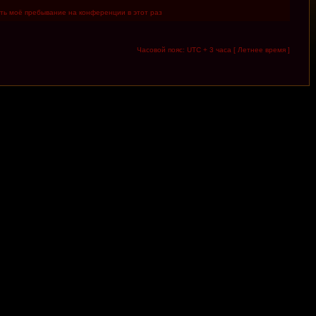
ть моё пребывание на конференции в этот раз
Часовой пояс: UTC + 3 часа [ Летнее время ]