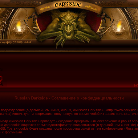
Тек
Russian Darkside - Соглашение о конфиденциальности
о подразделения (в дальнейшем «мы», «наш», «Russian Darkside», «http://www.darkside
Teams») используют информацию, полученную во время любой из ваших пользователь
мотр «Russian Darkside» приведёт к созданию программным обеспечением phpBB опре
 две cookie содержат только идентификатор пользователя (в дальнейшем «user-id») 
. Третья cookie будет создана после просмотра одной из тем конференции «Russian
ы с форумами.