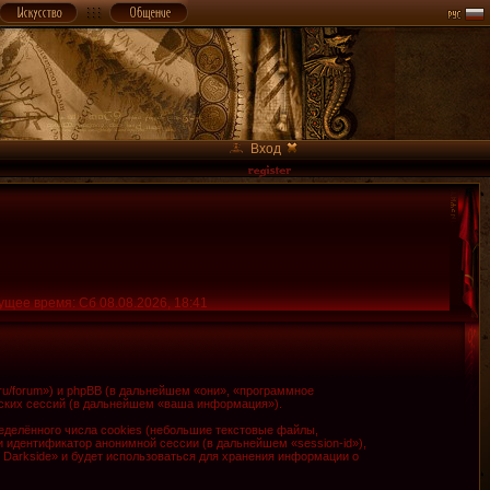
Вход
ущее время: Сб 08.08.2026, 18:41
.ru/forum») и phpBB (в дальнейшем «они», «программное
ских сессий (в дальнейшем «ваша информация»).
делённого числа cookies (небольшие текстовые файлы,
и идентификатор анонимной сессии (в дальнейшем «session-id»),
 Darkside» и будет использоваться для хранения информации о