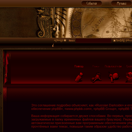
Это соглашение подробно объясняет, как «Russian Darkside» и ег
обеспечение phpBB», «www.phpbb.com», «phpBB Group», «phpBB 
Ваша информация собирается двумя способами. Во-первых, прос
загружаемые в папку временных файлов вашего браузера). Первые
автоматически присвоенные вам программным обеспечением phpBB
прочтённых вами темах, повышая таким образом удобство работ