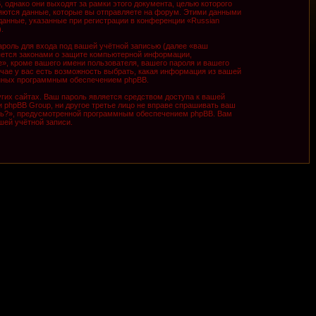
однако они выходят за рамки этого документа, целью которого
ются данные, которые вы отправляете на форум. Этими данными
анные, указанные при регистрации в конференции «Russian
.
роль для входа под вашей учётной записью (далее «ваш
няется законами о защите компьютерной информации,
», кроме вашего имени пользователя, вашего пароля и вашего
учае у вас есть возможность выбрать, какая информация из вашей
ванных программным обеспечением phpBB.
гих сайтах. Ваш пароль является средством доступа к вашей
ни phpBB Group, ни другое третье лицо не вправе спрашивать ваш
оль?», предусмотренной программным обеспечением phpBB. Вам
шей учётной записи.