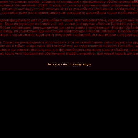
ожем установить cookies, внешние по отношению к программному обеспечению phpBB, 
граммным обеспечением phpBB. Вторым источником получения вашей информации явля
, размещённые под учётной записью Гостя (в дальнейшем «анонимные сообщения»), д
оставленные вами после регистрации и авторизации (в дальнейшем «ваши сообщения»)
 идентифицируемое имя (в дальнейшем «ваше имя пользователя»), индивидуальный па
il»). Ваша информация из вашей учётной записи на форумах «Russian Darkside» охра
Любая информация, запрашиваемая при регистрации в конференции «Russian Darkside
 ко вводу, на усмотрение администрации конференции «Russian Darkside». В любом сл
зможность согласиться/отказаться от получения сообщений, автоматически сгенериро
Однако не рекомендуется использовать этот же самый пароль, регистрируясь на дру
те его в тайне, ни при каких обстоятельствах ни представители «Russian Darkside», 
й записи, вы сможете воспользоваться функцией восстановления пароля «Забыли пар
il, после чего программное обеспечение phpBB сгенерирует вам новый пароль для ва
Вернуться на страницу входа