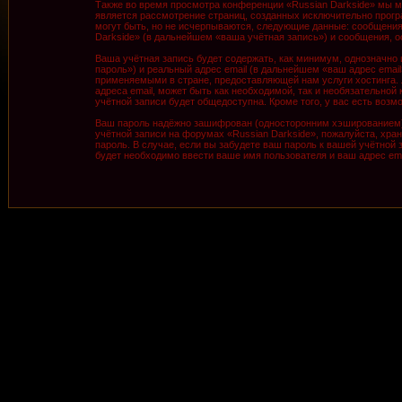
Также во время просмотра конференции «Russian Darkside» мы м
является рассмотрение страниц, созданных исключительно про
могут быть, но не исчерпываются, следующие данные: сообщения
Darkside» (в дальнейшем «ваша учётная запись») и сообщения, 
Ваша учётная запись будет содержать, как минимум, однозначно
пароль») и реальный адрес email (в дальнейшем «ваш адрес ema
применяемыми в стране, предоставляющей нам услуги хостинга. 
адреса email, может быть как необходимой, так и необязательной
учётной записи будет общедоступна. Кроме того, у вас есть во
Ваш пароль надёжно зашифрован (односторонним хэшированием). 
учётной записи на форумах «Russian Darkside», пожалуйста, храни
пароль. В случае, если вы забудете ваш пароль к вашей учётно
будет необходимо ввести ваше имя пользователя и ваш адрес ema