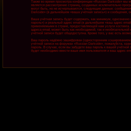
Также во время просмотра конференции «Russian Darkside» мы м
является рассмотрение страниц, созданных исключительно про
могут быть, но не исчерпываются, следующие данные: сообщения
Darkside» (в дальнейшем «ваша учётная запись») и сообщения, 
Ваша учётная запись будет содержать, как минимум, однозначно
пароль») и реальный адрес email (в дальнейшем «ваш адрес ema
применяемыми в стране, предоставляющей нам услуги хостинга. 
адреса email, может быть как необходимой, так и необязательной
учётной записи будет общедоступна. Кроме того, у вас есть во
Ваш пароль надёжно зашифрован (односторонним хэшированием). 
учётной записи на форумах «Russian Darkside», пожалуйста, храни
пароль. В случае, если вы забудете ваш пароль к вашей учётно
будет необходимо ввести ваше имя пользователя и ваш адрес ema