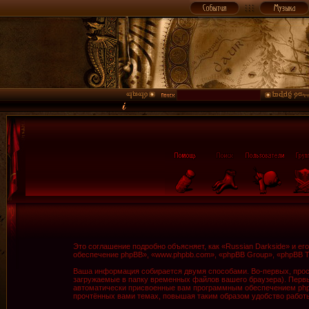
Это соглашение подробно объясняет, как «Russian Darkside» и ег
обеспечение phpBB», «www.phpbb.com», «phpBB Group», «phpBB 
Ваша информация собирается двумя способами. Во-первых, прос
загружаемые в папку временных файлов вашего браузера). Первые
автоматически присвоенные вам программным обеспечением phpBB
прочтённых вами темах, повышая таким образом удобство работ