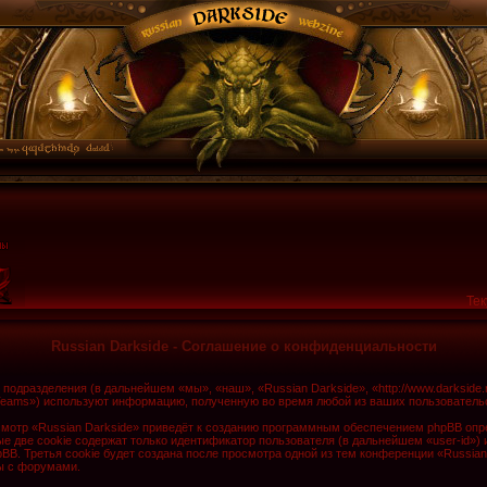
Тек
Russian Darkside - Соглашение о конфиденциальности
о подразделения (в дальнейшем «мы», «наш», «Russian Darkside», «http://www.darkside
Teams») используют информацию, полученную во время любой из ваших пользователь
мотр «Russian Darkside» приведёт к созданию программным обеспечением phpBB опре
 две cookie содержат только идентификатор пользователя (в дальнейшем «user-id») 
. Третья cookie будет создана после просмотра одной из тем конференции «Russian
ы с форумами.