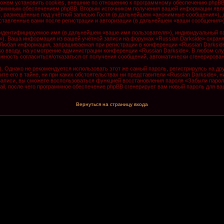
ожем установить cookies, внешние по отношению к программному обеспечению phpBB, 
граммным обеспечением phpBB. Вторым источником получения вашей информации явля
, размещённые под учётной записью Гостя (в дальнейшем «анонимные сообщения»), д
оставленные вами после регистрации и авторизации (в дальнейшем «ваши сообщения»)
 идентифицируемое имя (в дальнейшем «ваше имя пользователя»), индивидуальный па
il»). Ваша информация из вашей учётной записи на форумах «Russian Darkside» охра
Любая информация, запрашиваемая при регистрации в конференции «Russian Darkside
 ко вводу, на усмотрение администрации конференции «Russian Darkside». В любом сл
зможность согласиться/отказаться от получения сообщений, автоматически сгенериро
Однако не рекомендуется использовать этот же самый пароль, регистрируясь на дру
те его в тайне, ни при каких обстоятельствах ни представители «Russian Darkside», 
й записи, вы сможете воспользоваться функцией восстановления пароля «Забыли пар
il, после чего программное обеспечение phpBB сгенерирует вам новый пароль для ва
Вернуться на страницу входа