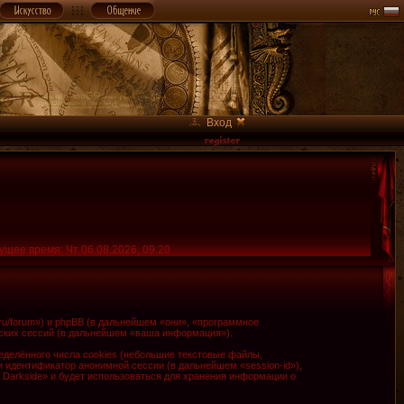
Вход
ущее время: Чт 06.08.2026, 09:20
.ru/forum») и phpBB (в дальнейшем «они», «программное
ских сессий (в дальнейшем «ваша информация»).
делённого числа cookies (небольшие текстовые файлы,
и идентификатор анонимной сессии (в дальнейшем «session-id»),
 Darkside» и будет использоваться для хранения информации о