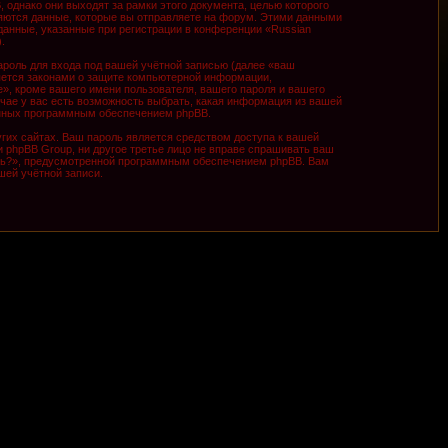
однако они выходят за рамки этого документа, целью которого
ются данные, которые вы отправляете на форум. Этими данными
анные, указанные при регистрации в конференции «Russian
.
роль для входа под вашей учётной записью (далее «ваш
няется законами о защите компьютерной информации,
», кроме вашего имени пользователя, вашего пароля и вашего
учае у вас есть возможность выбрать, какая информация из вашей
ванных программным обеспечением phpBB.
гих сайтах. Ваш пароль является средством доступа к вашей
ни phpBB Group, ни другое третье лицо не вправе спрашивать ваш
оль?», предусмотренной программным обеспечением phpBB. Вам
шей учётной записи.