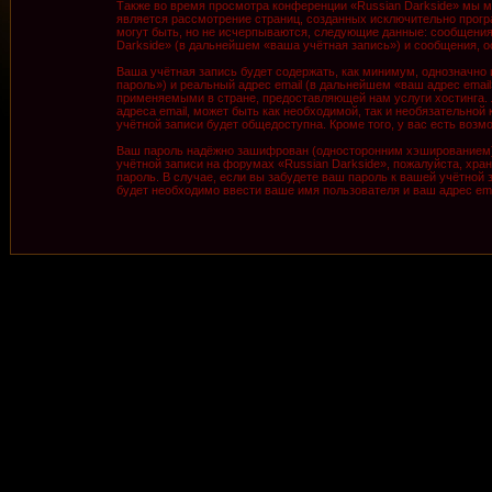
Также во время просмотра конференции «Russian Darkside» мы м
является рассмотрение страниц, созданных исключительно про
могут быть, но не исчерпываются, следующие данные: сообщения
Darkside» (в дальнейшем «ваша учётная запись») и сообщения, 
Ваша учётная запись будет содержать, как минимум, однозначно
пароль») и реальный адрес email (в дальнейшем «ваш адрес ema
применяемыми в стране, предоставляющей нам услуги хостинга. 
адреса email, может быть как необходимой, так и необязательной
учётной записи будет общедоступна. Кроме того, у вас есть во
Ваш пароль надёжно зашифрован (односторонним хэшированием). 
учётной записи на форумах «Russian Darkside», пожалуйста, храни
пароль. В случае, если вы забудете ваш пароль к вашей учётно
будет необходимо ввести ваше имя пользователя и ваш адрес ema