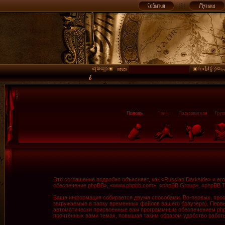
Это соглашение подробно объясняет, как «Russian Darkside» и ег
обеспечение phpBB», «www.phpbb.com», «phpBB Group», «phpBB 
Ваша информация собирается двумя способами. Во-первых, прос
загружаемые в папку временных файлов вашего браузера). Первые
автоматически присвоенные вам программным обеспечением phpBB
прочтённых вами темах, повышая таким образом удобство работ