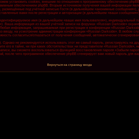
ожем установить cookies, внешние по отношению к программному обеспечению phpBB, 
граммным обеспечением phpBB. Вторым источником получения вашей информации явля
, размещённые под учётной записью Гостя (в дальнейшем «анонимные сообщения»), д
оставленные вами после регистрации и авторизации (в дальнейшем «ваши сообщения»)
 идентифицируемое имя (в дальнейшем «ваше имя пользователя»), индивидуальный па
il»). Ваша информация из вашей учётной записи на форумах «Russian Darkside» охра
Любая информация, запрашиваемая при регистрации в конференции «Russian Darkside
 ко вводу, на усмотрение администрации конференции «Russian Darkside». В любом сл
зможность согласиться/отказаться от получения сообщений, автоматически сгенериро
Однако не рекомендуется использовать этот же самый пароль, регистрируясь на дру
те его в тайне, ни при каких обстоятельствах ни представители «Russian Darkside», 
й записи, вы сможете воспользоваться функцией восстановления пароля «Забыли пар
il, после чего программное обеспечение phpBB сгенерирует вам новый пароль для ва
Вернуться на страницу входа