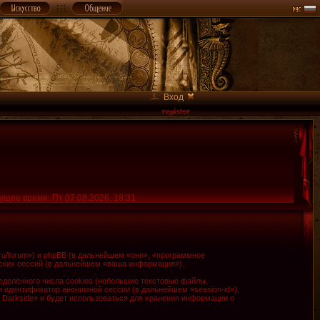
Вход
ущее время: Пт 07.08.2026, 18:31
.ru/forum») и phpBB (в дальнейшем «они», «программное
ских сессий (в дальнейшем «ваша информация»).
делённого числа cookies (небольшие текстовые файлы,
и идентификатор анонимной сессии (в дальнейшем «session-id»),
 Darkside» и будет использоваться для хранения информации о