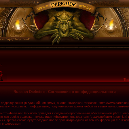
Тек
Russian Darkside - Соглашение о конфиденциальности
о подразделения (в дальнейшем «мы», «наш», «Russian Darkside», «http://www.darkside
Teams») используют информацию, полученную во время любой из ваших пользователь
мотр «Russian Darkside» приведёт к созданию программным обеспечением phpBB опре
 две cookie содержат только идентификатор пользователя (в дальнейшем «user-id») 
. Третья cookie будет создана после просмотра одной из тем конференции «Russian
ы с форумами.