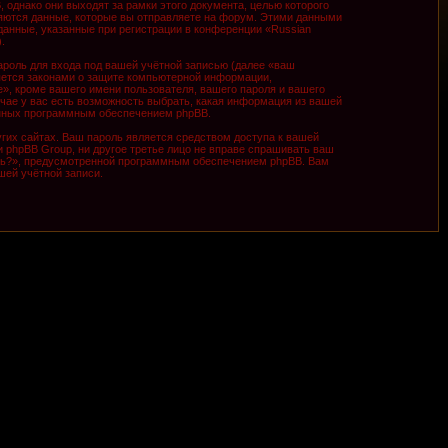
однако они выходят за рамки этого документа, целью которого
ются данные, которые вы отправляете на форум. Этими данными
анные, указанные при регистрации в конференции «Russian
.
роль для входа под вашей учётной записью (далее «ваш
няется законами о защите компьютерной информации,
», кроме вашего имени пользователя, вашего пароля и вашего
учае у вас есть возможность выбрать, какая информация из вашей
ванных программным обеспечением phpBB.
гих сайтах. Ваш пароль является средством доступа к вашей
ни phpBB Group, ни другое третье лицо не вправе спрашивать ваш
оль?», предусмотренной программным обеспечением phpBB. Вам
шей учётной записи.