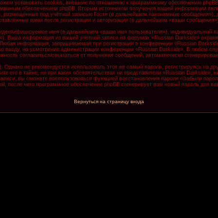
ожем установить cookies, внешние по отношению к программному обеспечению phpBB, 
граммным обеспечением phpBB. Вторым источником получения вашей информации явля
, размещённые под учётной записью Гостя (в дальнейшем «анонимные сообщения»), д
оставленные вами после регистрации и авторизации (в дальнейшем «ваши сообщения»)
 идентифицируемое имя (в дальнейшем «ваше имя пользователя»), индивидуальный па
il»). Ваша информация из вашей учётной записи на форумах «Russian Darkside» охра
Любая информация, запрашиваемая при регистрации в конференции «Russian Darkside
 ко вводу, на усмотрение администрации конференции «Russian Darkside». В любом сл
зможность согласиться/отказаться от получения сообщений, автоматически сгенериро
Однако не рекомендуется использовать этот же самый пароль, регистрируясь на дру
те его в тайне, ни при каких обстоятельствах ни представители «Russian Darkside», 
й записи, вы сможете воспользоваться функцией восстановления пароля «Забыли пар
il, после чего программное обеспечение phpBB сгенерирует вам новый пароль для ва
Вернуться на страницу входа