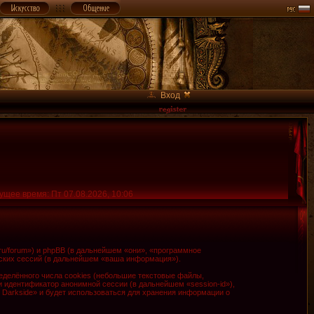
Вход
ущее время: Пт 07.08.2026, 10:06
.ru/forum») и phpBB (в дальнейшем «они», «программное
ских сессий (в дальнейшем «ваша информация»).
делённого числа cookies (небольшие текстовые файлы,
и идентификатор анонимной сессии (в дальнейшем «session-id»),
 Darkside» и будет использоваться для хранения информации о