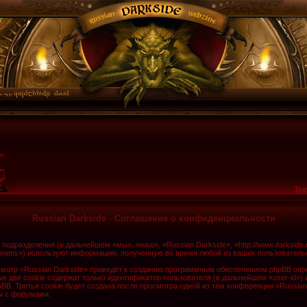
Тек
Russian Darkside - Соглашение о конфиденциальности
о подразделения (в дальнейшем «мы», «наш», «Russian Darkside», «http://www.darkside
Teams») используют информацию, полученную во время любой из ваших пользователь
мотр «Russian Darkside» приведёт к созданию программным обеспечением phpBB опре
 две cookie содержат только идентификатор пользователя (в дальнейшем «user-id») 
. Третья cookie будет создана после просмотра одной из тем конференции «Russian
ы с форумами.