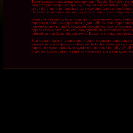
Также во время просмотра конференции «Russian Darkside» мы м
является рассмотрение страниц, созданных исключительно про
могут быть, но не исчерпываются, следующие данные: сообщения
Darkside» (в дальнейшем «ваша учётная запись») и сообщения, 
Ваша учётная запись будет содержать, как минимум, однозначно
пароль») и реальный адрес email (в дальнейшем «ваш адрес ema
применяемыми в стране, предоставляющей нам услуги хостинга. 
адреса email, может быть как необходимой, так и необязательной
учётной записи будет общедоступна. Кроме того, у вас есть во
Ваш пароль надёжно зашифрован (односторонним хэшированием). 
учётной записи на форумах «Russian Darkside», пожалуйста, храни
пароль. В случае, если вы забудете ваш пароль к вашей учётно
будет необходимо ввести ваше имя пользователя и ваш адрес ema