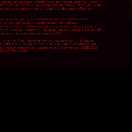
однако они выходят за рамки этого документа, целью которого
ются данные, которые вы отправляете на форум. Этими данными
анные, указанные при регистрации в конференции «Russian
.
роль для входа под вашей учётной записью (далее «ваш
няется законами о защите компьютерной информации,
», кроме вашего имени пользователя, вашего пароля и вашего
учае у вас есть возможность выбрать, какая информация из вашей
ванных программным обеспечением phpBB.
гих сайтах. Ваш пароль является средством доступа к вашей
ни phpBB Group, ни другое третье лицо не вправе спрашивать ваш
оль?», предусмотренной программным обеспечением phpBB. Вам
шей учётной записи.