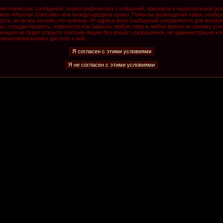
ветнических сообщений, порнографических сообщений, призывов к национальной роз
румов «Russian Darkside» или международное право. Попытки размещения таких сообщ
ость, если мы сочтём это нужным. IP-адреса всех сообщений сохраняются для возмож
, отредактировать, перенести или закрыть любую тему в любое время по своему усмо
мация не будет открыта третьим лицам без вашего разрешения, ни администрация кон
анкционированному доступу к ней.