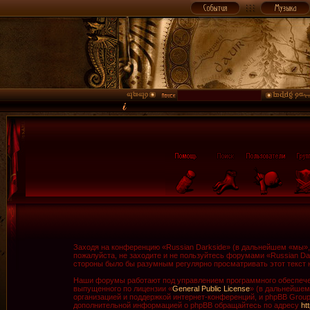
Заходя на конференцию «Russian Darkside» (в дальнейшем «мы», «
пожалуйста, не заходите и не пользуйтесь форумами «Russian Da
стороны было бы разумным регулярно просматривать этот текст н
Наши форумы работают под управлением программного обеспечен
выпущенного по лицензии «
General Public License
» (в дальнейшем
организацией и поддержкой интернет-конференций, и phpBB Group 
дополнительной информацией о phpBB обращайтесь по адресу
ht