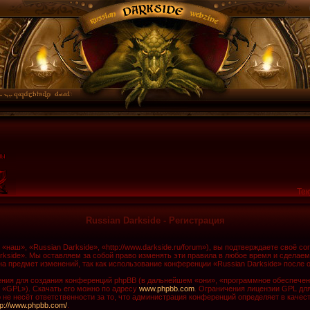
Тек
Russian Darkside - Регистрация
наш», «Russian Darkside», «http://www.darkside.ru/forum»), вы подтверждаете своё с
rkside». Мы оставляем за собой право изменять эти правила в любое время и сделаем
а предмет изменений, так как использование конференции «Russian Darkside» после 
ия для создания конференций phpBB (в дальнейшем «они», «программное обеспечени
 «GPL»). Скачать его можно по адресу
www.phpbb.com
. Ограничения лицензии GPL дл
не несёт ответственности за то, что администрация конференций определяет в качест
tp://www.phpbb.com/
.