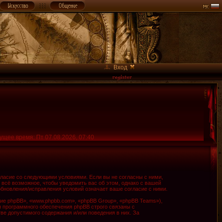
Вход
ущее время: Пт 07.08.2026, 07:40
огласие со следующими условиями. Если вы не согласны с ними,
 всё возможное, чтобы уведомить вас об этом, однако с вашей
обновления/исправления условий означает ваше согласие с ними.
е phpBB», «www.phpbb.com», «phpBB Group», «phpBB Teams»),
я программного обеспечения phpBB строго связаны с
ве допустимого содержания и/или поведения в них. За