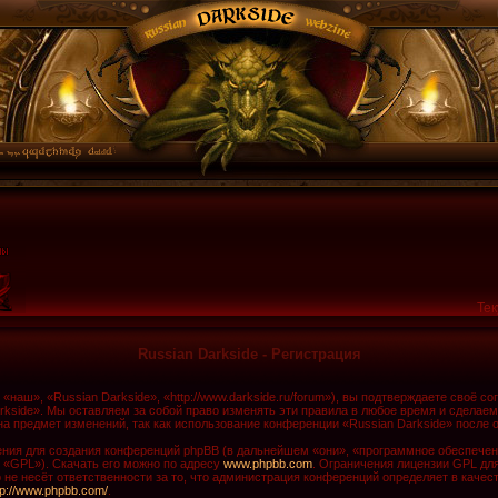
Тек
Russian Darkside - Регистрация
наш», «Russian Darkside», «http://www.darkside.ru/forum»), вы подтверждаете своё с
rkside». Мы оставляем за собой право изменять эти правила в любое время и сделаем
а предмет изменений, так как использование конференции «Russian Darkside» после 
ия для создания конференций phpBB (в дальнейшем «они», «программное обеспечени
 «GPL»). Скачать его можно по адресу
www.phpbb.com
. Ограничения лицензии GPL дл
не несёт ответственности за то, что администрация конференций определяет в качест
tp://www.phpbb.com/
.