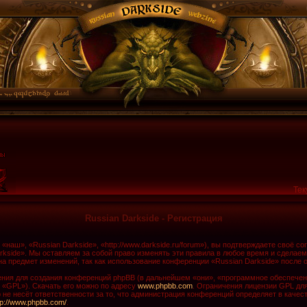
Тек
Russian Darkside - Регистрация
наш», «Russian Darkside», «http://www.darkside.ru/forum»), вы подтверждаете своё с
rkside». Мы оставляем за собой право изменять эти правила в любое время и сделаем
а предмет изменений, так как использование конференции «Russian Darkside» после 
ия для создания конференций phpBB (в дальнейшем «они», «программное обеспечени
 «GPL»). Скачать его можно по адресу
www.phpbb.com
. Ограничения лицензии GPL дл
не несёт ответственности за то, что администрация конференций определяет в качест
tp://www.phpbb.com/
.