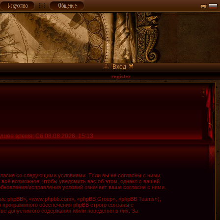
Вход
ущее время: Сб 08.08.2026, 15:13
огласие со следующими условиями. Если вы не согласны с ними,
 всё возможное, чтобы уведомить вас об этом, однако с вашей
обновления/исправления условий означает ваше согласие с ними.
е phpBB», «www.phpbb.com», «phpBB Group», «phpBB Teams»),
я программного обеспечения phpBB строго связаны с
ве допустимого содержания и/или поведения в них. За