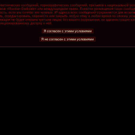
ветнических сообщений, порнографических сообщений, призывов к национальной роз
румов «Russian Darkside» или международное право. Попытки размещения таких сообщ
ость, если мы сочтём это нужным. IP-адреса всех сообщений сохраняются для возмож
, отредактировать, перенести или закрыть любую тему в любое время по своему усмо
мация не будет открыта третьим лицам без вашего разрешения, ни администрация кон
анкционированному доступу к ней.