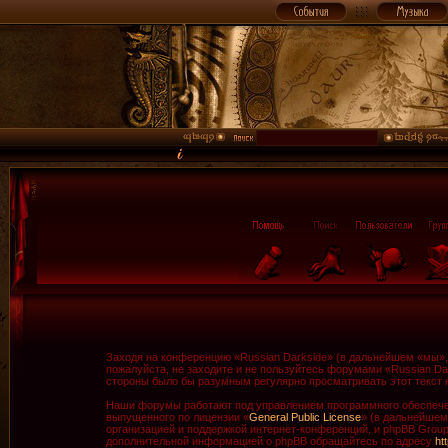
Заходя на конференцию «Russian Darkside» (в дальнейшем «мы», «
пожалуйста, не заходите и не пользуйтесь форумами «Russian Da
стороны было бы разумным регулярно просматривать этот текст н
Наши форумы работают под управлением программного обеспечен
выпущенного по лицензии «
General Public License
» (в дальнейшем
организацией и поддержкой интернет-конференций, и phpBB Group 
дополнительной информацией о phpBB обращайтесь по адресу
ht