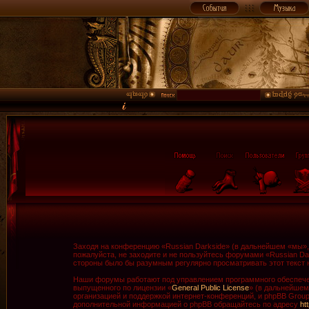
Заходя на конференцию «Russian Darkside» (в дальнейшем «мы», «
пожалуйста, не заходите и не пользуйтесь форумами «Russian Da
стороны было бы разумным регулярно просматривать этот текст н
Наши форумы работают под управлением программного обеспечен
выпущенного по лицензии «
General Public License
» (в дальнейшем
организацией и поддержкой интернет-конференций, и phpBB Group 
дополнительной информацией о phpBB обращайтесь по адресу
ht