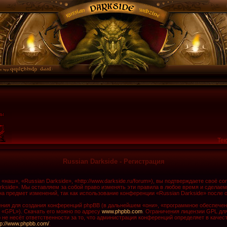
Тек
Russian Darkside - Регистрация
наш», «Russian Darkside», «http://www.darkside.ru/forum»), вы подтверждаете своё с
rkside». Мы оставляем за собой право изменять эти правила в любое время и сделаем
а предмет изменений, так как использование конференции «Russian Darkside» после 
ия для создания конференций phpBB (в дальнейшем «они», «программное обеспечени
 «GPL»). Скачать его можно по адресу
www.phpbb.com
. Ограничения лицензии GPL дл
не несёт ответственности за то, что администрация конференций определяет в качест
tp://www.phpbb.com/
.