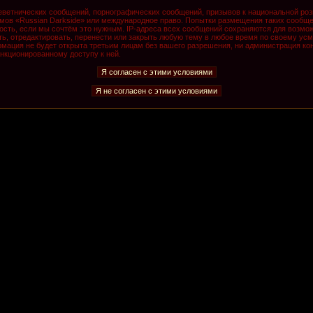
ветнических сообщений, порнографических сообщений, призывов к национальной роз
румов «Russian Darkside» или международное право. Попытки размещения таких сообщ
ость, если мы сочтём это нужным. IP-адреса всех сообщений сохраняются для возмож
, отредактировать, перенести или закрыть любую тему в любое время по своему усмо
мация не будет открыта третьим лицам без вашего разрешения, ни администрация кон
анкционированному доступу к ней.