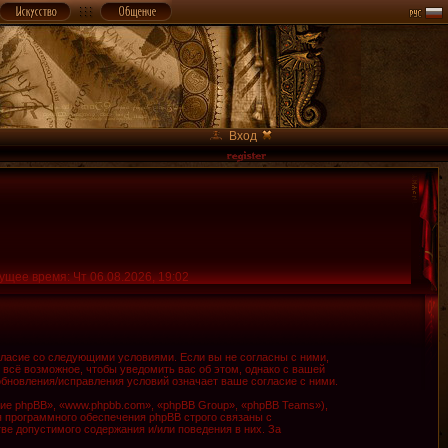
Вход
ущее время: Чт 06.08.2026, 19:02
огласие со следующими условиями. Если вы не согласны с ними,
 всё возможное, чтобы уведомить вас об этом, однако с вашей
обновления/исправления условий означает ваше согласие с ними.
е phpBB», «www.phpbb.com», «phpBB Group», «phpBB Teams»),
я программного обеспечения phpBB строго связаны с
ве допустимого содержания и/или поведения в них. За