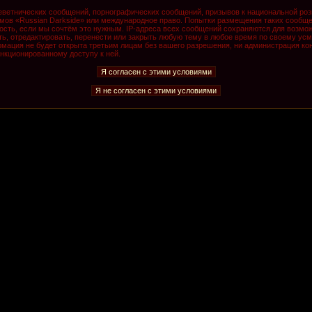
ветнических сообщений, порнографических сообщений, призывов к национальной роз
румов «Russian Darkside» или международное право. Попытки размещения таких сообщ
ость, если мы сочтём это нужным. IP-адреса всех сообщений сохраняются для возмож
, отредактировать, перенести или закрыть любую тему в любое время по своему усмо
мация не будет открыта третьим лицам без вашего разрешения, ни администрация кон
анкционированному доступу к ней.