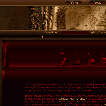
Заходя на конференцию «Russian Darkside» (в дальнейшем «мы», «
пожалуйста, не заходите и не пользуйтесь форумами «Russian Da
стороны было бы разумным регулярно просматривать этот текст н
Наши форумы работают под управлением программного обеспечен
выпущенного по лицензии «
General Public License
» (в дальнейшем
организацией и поддержкой интернет-конференций, и phpBB Group 
дополнительной информацией о phpBB обращайтесь по адресу
ht