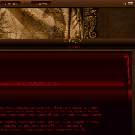
Вход
ущее время: Сб 08.08.2026, 03:11
огласие со следующими условиями. Если вы не согласны с ними,
 всё возможное, чтобы уведомить вас об этом, однако с вашей
обновления/исправления условий означает ваше согласие с ними.
е phpBB», «www.phpbb.com», «phpBB Group», «phpBB Teams»),
я программного обеспечения phpBB строго связаны с
ве допустимого содержания и/или поведения в них. За