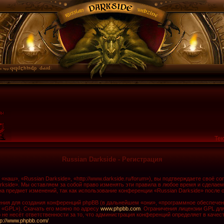
Тек
Russian Darkside - Регистрация
наш», «Russian Darkside», «http://www.darkside.ru/forum»), вы подтверждаете своё с
rkside». Мы оставляем за собой право изменять эти правила в любое время и сделаем
а предмет изменений, так как использование конференции «Russian Darkside» после 
ия для создания конференций phpBB (в дальнейшем «они», «программное обеспечени
 «GPL»). Скачать его можно по адресу
www.phpbb.com
. Ограничения лицензии GPL дл
не несёт ответственности за то, что администрация конференций определяет в качест
tp://www.phpbb.com/
.