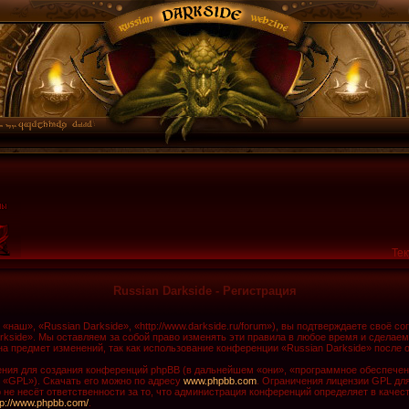
Тек
Russian Darkside - Регистрация
наш», «Russian Darkside», «http://www.darkside.ru/forum»), вы подтверждаете своё с
rkside». Мы оставляем за собой право изменять эти правила в любое время и сделаем
а предмет изменений, так как использование конференции «Russian Darkside» после 
ия для создания конференций phpBB (в дальнейшем «они», «программное обеспечени
 «GPL»). Скачать его можно по адресу
www.phpbb.com
. Ограничения лицензии GPL дл
не несёт ответственности за то, что администрация конференций определяет в качест
tp://www.phpbb.com/
.