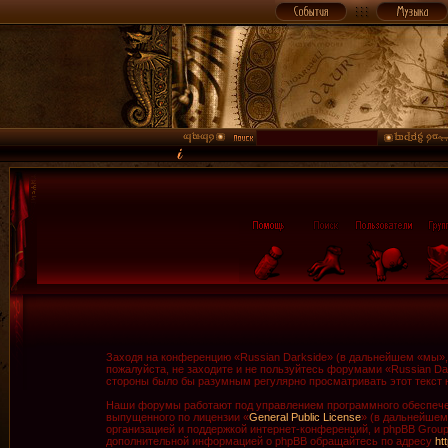
Заходя на конференцию «Russian Darkside» (в дальнейшем «мы», «
пожалуйста, не заходите и не пользуйтесь форумами «Russian Da
стороны было бы разумным регулярно просматривать этот текст н
Наши форумы работают под управлением программного обеспечен
выпущенного по лицензии «
General Public License
» (в дальнейшем
организацией и поддержкой интернет-конференций, и phpBB Group 
дополнительной информацией о phpBB обращайтесь по адресу
ht