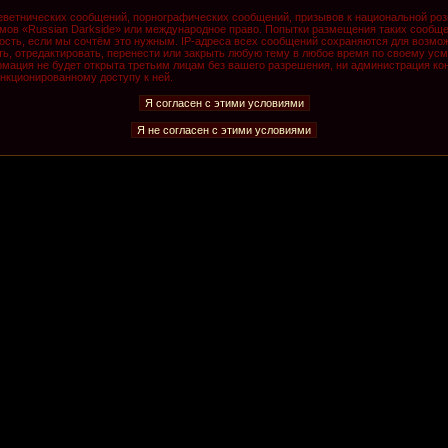
ветнических сообщений, порнографических сообщений, призывов к национальной роз
румов «Russian Darkside» или международное право. Попытки размещения таких сообщ
ость, если мы сочтём это нужным. IP-адреса всех сообщений сохраняются для возмож
, отредактировать, перенести или закрыть любую тему в любое время по своему усмо
мация не будет открыта третьим лицам без вашего разрешения, ни администрация кон
анкционированному доступу к ней.