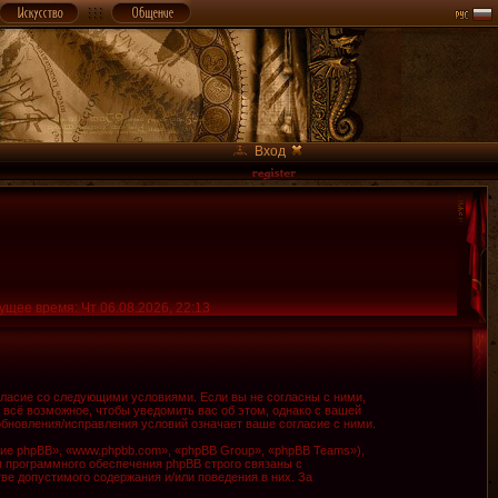
Вход
ущее время: Чт 06.08.2026, 22:13
огласие со следующими условиями. Если вы не согласны с ними,
 всё возможное, чтобы уведомить вас об этом, однако с вашей
обновления/исправления условий означает ваше согласие с ними.
е phpBB», «www.phpbb.com», «phpBB Group», «phpBB Teams»),
я программного обеспечения phpBB строго связаны с
ве допустимого содержания и/или поведения в них. За