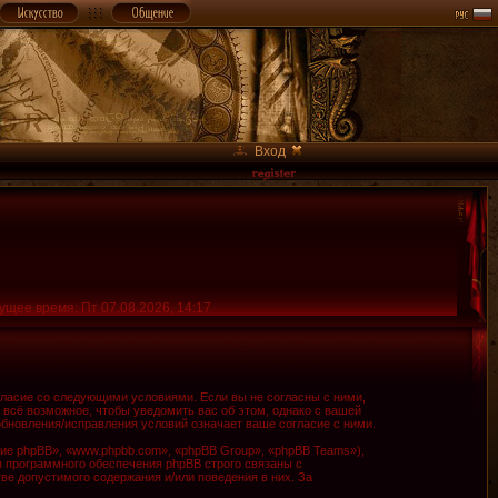
Вход
ущее время: Пт 07.08.2026, 14:17
огласие со следующими условиями. Если вы не согласны с ними,
 всё возможное, чтобы уведомить вас об этом, однако с вашей
обновления/исправления условий означает ваше согласие с ними.
е phpBB», «www.phpbb.com», «phpBB Group», «phpBB Teams»),
я программного обеспечения phpBB строго связаны с
ве допустимого содержания и/или поведения в них. За