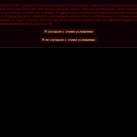
ветнических сообщений, порнографических сообщений, призывов к национальной роз
румов «Russian Darkside» или международное право. Попытки размещения таких сообщ
ость, если мы сочтём это нужным. IP-адреса всех сообщений сохраняются для возмож
, отредактировать, перенести или закрыть любую тему в любое время по своему усмо
мация не будет открыта третьим лицам без вашего разрешения, ни администрация кон
анкционированному доступу к ней.