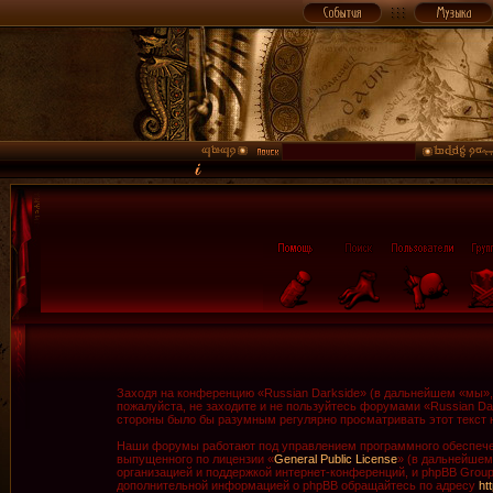
Заходя на конференцию «Russian Darkside» (в дальнейшем «мы», «
пожалуйста, не заходите и не пользуйтесь форумами «Russian Da
стороны было бы разумным регулярно просматривать этот текст н
Наши форумы работают под управлением программного обеспечен
выпущенного по лицензии «
General Public License
» (в дальнейшем
организацией и поддержкой интернет-конференций, и phpBB Group 
дополнительной информацией о phpBB обращайтесь по адресу
ht