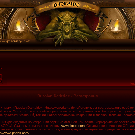
Тек
Russian Darkside - Регистрация
наш», «Russian Darkside», «http://www.darkside.ru/forum»), вы подтверждаете своё с
rkside». Мы оставляем за собой право изменять эти правила в любое время и сделаем
а предмет изменений, так как использование конференции «Russian Darkside» после 
ия для создания конференций phpBB (в дальнейшем «они», «программное обеспечени
 «GPL»). Скачать его можно по адресу
www.phpbb.com
. Ограничения лицензии GPL дл
не несёт ответственности за то, что администрация конференций определяет в качест
tp://www.phpbb.com/
.