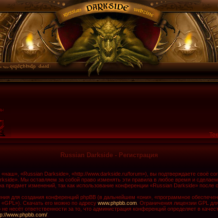
Тек
Russian Darkside - Регистрация
наш», «Russian Darkside», «http://www.darkside.ru/forum»), вы подтверждаете своё с
rkside». Мы оставляем за собой право изменять эти правила в любое время и сделаем
а предмет изменений, так как использование конференции «Russian Darkside» после 
ия для создания конференций phpBB (в дальнейшем «они», «программное обеспечени
 «GPL»). Скачать его можно по адресу
www.phpbb.com
. Ограничения лицензии GPL дл
не несёт ответственности за то, что администрация конференций определяет в качест
tp://www.phpbb.com/
.