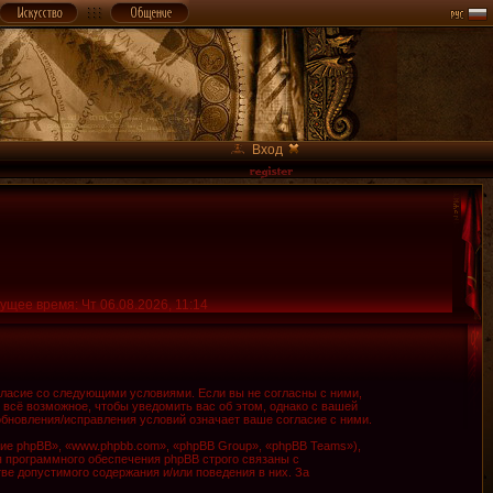
Вход
ущее время: Чт 06.08.2026, 11:14
огласие со следующими условиями. Если вы не согласны с ними,
 всё возможное, чтобы уведомить вас об этом, однако с вашей
обновления/исправления условий означает ваше согласие с ними.
е phpBB», «www.phpbb.com», «phpBB Group», «phpBB Teams»),
я программного обеспечения phpBB строго связаны с
ве допустимого содержания и/или поведения в них. За