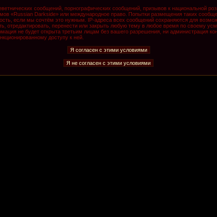
ветнических сообщений, порнографических сообщений, призывов к национальной роз
румов «Russian Darkside» или международное право. Попытки размещения таких сообщ
ость, если мы сочтём это нужным. IP-адреса всех сообщений сохраняются для возмож
, отредактировать, перенести или закрыть любую тему в любое время по своему усмо
мация не будет открыта третьим лицам без вашего разрешения, ни администрация кон
анкционированному доступу к ней.