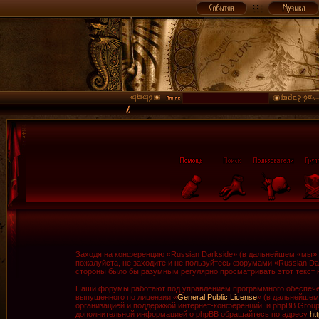
Заходя на конференцию «Russian Darkside» (в дальнейшем «мы», «
пожалуйста, не заходите и не пользуйтесь форумами «Russian Da
стороны было бы разумным регулярно просматривать этот текст н
Наши форумы работают под управлением программного обеспечен
выпущенного по лицензии «
General Public License
» (в дальнейшем
организацией и поддержкой интернет-конференций, и phpBB Group 
дополнительной информацией о phpBB обращайтесь по адресу
ht