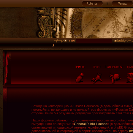
Заходя на конференцию «Russian Darkside» (в дальнейшем «мы», «
пожалуйста, не заходите и не пользуйтесь форумами «Russian Da
стороны было бы разумным регулярно просматривать этот текст н
Наши форумы работают под управлением программного обеспечен
выпущенного по лицензии «
General Public License
» (в дальнейшем
организацией и поддержкой интернет-конференций, и phpBB Group 
дополнительной информацией о phpBB обращайтесь по адресу
ht