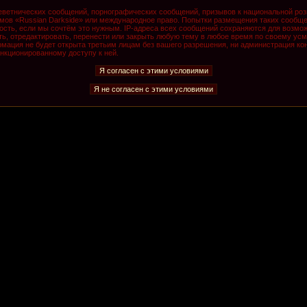
ветнических сообщений, порнографических сообщений, призывов к национальной роз
румов «Russian Darkside» или международное право. Попытки размещения таких сообщ
ость, если мы сочтём это нужным. IP-адреса всех сообщений сохраняются для возмож
, отредактировать, перенести или закрыть любую тему в любое время по своему усмо
мация не будет открыта третьим лицам без вашего разрешения, ни администрация кон
анкционированному доступу к ней.