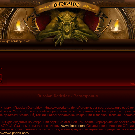
Тек
Russian Darkside - Регистрация
наш», «Russian Darkside», «http://www.darkside.ru/forum»), вы подтверждаете своё с
rkside». Мы оставляем за собой право изменять эти правила в любое время и сделаем
а предмет изменений, так как использование конференции «Russian Darkside» после 
ия для создания конференций phpBB (в дальнейшем «они», «программное обеспечени
 «GPL»). Скачать его можно по адресу
www.phpbb.com
. Ограничения лицензии GPL дл
не несёт ответственности за то, что администрация конференций определяет в качест
tp://www.phpbb.com/
.