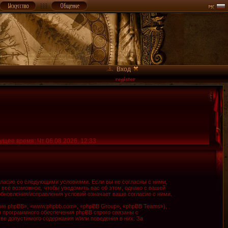
Вход
ущее время: Чт 06.08.2026, 12:33
огласие со следующими условиями. Если вы не согласны с ними,
 всё возможное, чтобы уведомить вас об этом, однако с вашей
обновления/исправления условий означает ваше согласие с ними.
е phpBB», «www.phpbb.com», «phpBB Group», «phpBB Teams»),
я программного обеспечения phpBB строго связаны с
ве допустимого содержания и/или поведения в них. За