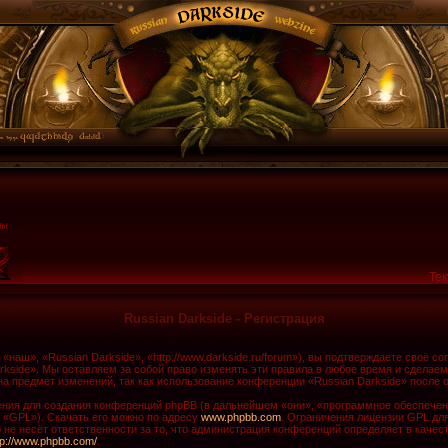
Тек
Russian Darkside - Регистрация
наш», «Russian Darkside», «http://www.darkside.ru/forum»), вы подтверждаете своё с
rkside». Мы оставляем за собой право изменять эти правила в любое время и сделаем
а предмет изменений, так как использование конференции «Russian Darkside» после 
ия для создания конференций phpBB (в дальнейшем «они», «программное обеспечени
 «GPL»). Скачать его можно по адресу
www.phpbb.com
. Ограничения лицензии GPL дл
не несёт ответственности за то, что администрация конференций определяет в качест
tp://www.phpbb.com/
.