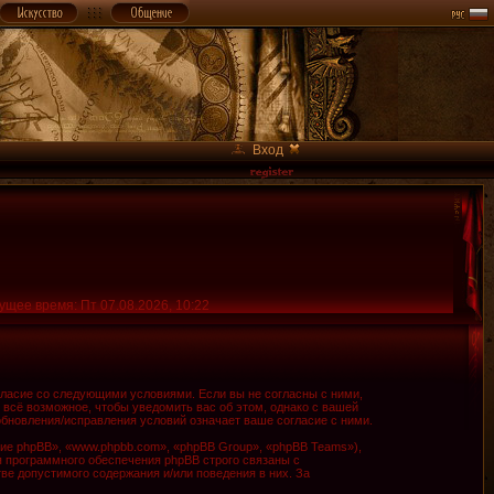
Вход
ущее время: Пт 07.08.2026, 10:22
огласие со следующими условиями. Если вы не согласны с ними,
 всё возможное, чтобы уведомить вас об этом, однако с вашей
обновления/исправления условий означает ваше согласие с ними.
е phpBB», «www.phpbb.com», «phpBB Group», «phpBB Teams»),
я программного обеспечения phpBB строго связаны с
ве допустимого содержания и/или поведения в них. За