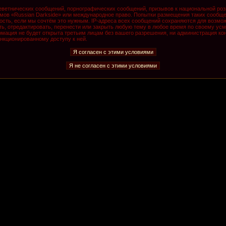
ветнических сообщений, порнографических сообщений, призывов к национальной роз
румов «Russian Darkside» или международное право. Попытки размещения таких сообщ
ость, если мы сочтём это нужным. IP-адреса всех сообщений сохраняются для возмож
, отредактировать, перенести или закрыть любую тему в любое время по своему усмо
мация не будет открыта третьим лицам без вашего разрешения, ни администрация кон
анкционированному доступу к ней.