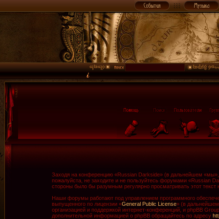
Заходя на конференцию «Russian Darkside» (в дальнейшем «мы», «
пожалуйста, не заходите и не пользуйтесь форумами «Russian Da
стороны было бы разумным регулярно просматривать этот текст н
Наши форумы работают под управлением программного обеспечен
выпущенного по лицензии «
General Public License
» (в дальнейшем
организацией и поддержкой интернет-конференций, и phpBB Group 
дополнительной информацией о phpBB обращайтесь по адресу
ht