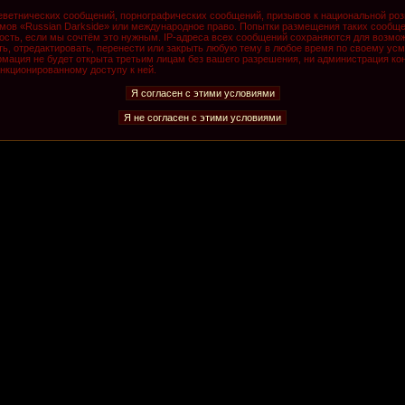
ветнических сообщений, порнографических сообщений, призывов к национальной роз
румов «Russian Darkside» или международное право. Попытки размещения таких сообщ
ость, если мы сочтём это нужным. IP-адреса всех сообщений сохраняются для возмож
, отредактировать, перенести или закрыть любую тему в любое время по своему усмо
мация не будет открыта третьим лицам без вашего разрешения, ни администрация кон
анкционированному доступу к ней.