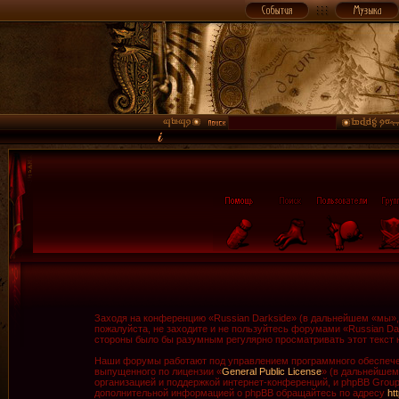
Заходя на конференцию «Russian Darkside» (в дальнейшем «мы», «
пожалуйста, не заходите и не пользуйтесь форумами «Russian Da
стороны было бы разумным регулярно просматривать этот текст н
Наши форумы работают под управлением программного обеспечен
выпущенного по лицензии «
General Public License
» (в дальнейшем
организацией и поддержкой интернет-конференций, и phpBB Group 
дополнительной информацией о phpBB обращайтесь по адресу
ht