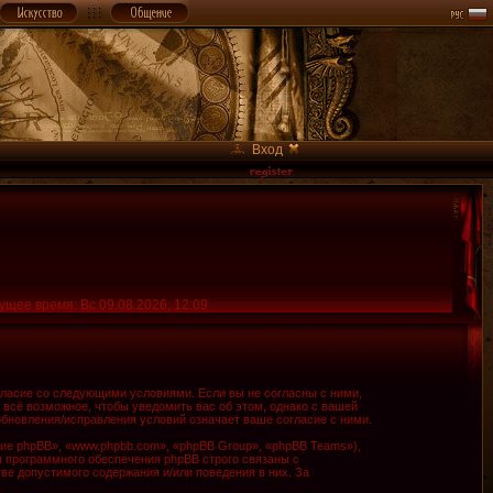
Вход
ущее время: Вс 09.08.2026, 12:09
огласие со следующими условиями. Если вы не согласны с ними,
 всё возможное, чтобы уведомить вас об этом, однако с вашей
обновления/исправления условий означает ваше согласие с ними.
е phpBB», «www.phpbb.com», «phpBB Group», «phpBB Teams»),
я программного обеспечения phpBB строго связаны с
ве допустимого содержания и/или поведения в них. За