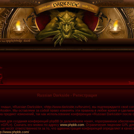
Тек
Russian Darkside - Регистрация
наш», «Russian Darkside», «http://www.darkside.ru/forum»), вы подтверждаете своё с
rkside». Мы оставляем за собой право изменять эти правила в любое время и сделаем
а предмет изменений, так как использование конференции «Russian Darkside» после 
ия для создания конференций phpBB (в дальнейшем «они», «программное обеспечени
 «GPL»). Скачать его можно по адресу
www.phpbb.com
. Ограничения лицензии GPL дл
не несёт ответственности за то, что администрация конференций определяет в качест
tp://www.phpbb.com/
.