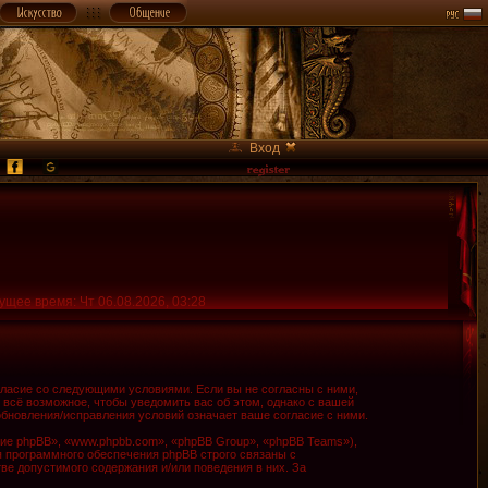
Вход
ущее время: Чт 06.08.2026, 03:28
огласие со следующими условиями. Если вы не согласны с ними,
 всё возможное, чтобы уведомить вас об этом, однако с вашей
обновления/исправления условий означает ваше согласие с ними.
е phpBB», «www.phpbb.com», «phpBB Group», «phpBB Teams»),
я программного обеспечения phpBB строго связаны с
ве допустимого содержания и/или поведения в них. За