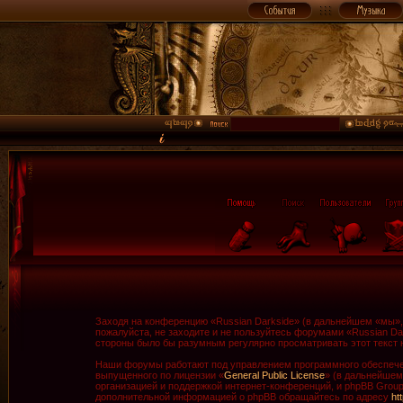
Заходя на конференцию «Russian Darkside» (в дальнейшем «мы», «
пожалуйста, не заходите и не пользуйтесь форумами «Russian Da
стороны было бы разумным регулярно просматривать этот текст н
Наши форумы работают под управлением программного обеспечен
выпущенного по лицензии «
General Public License
» (в дальнейшем
организацией и поддержкой интернет-конференций, и phpBB Group 
дополнительной информацией о phpBB обращайтесь по адресу
ht