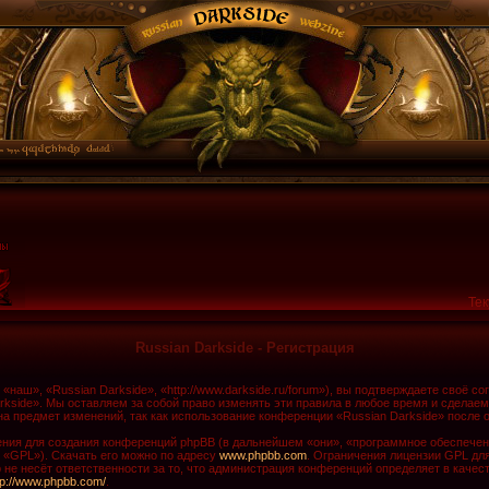
Тек
Russian Darkside - Регистрация
наш», «Russian Darkside», «http://www.darkside.ru/forum»), вы подтверждаете своё с
rkside». Мы оставляем за собой право изменять эти правила в любое время и сделаем
а предмет изменений, так как использование конференции «Russian Darkside» после 
ия для создания конференций phpBB (в дальнейшем «они», «программное обеспечени
 «GPL»). Скачать его можно по адресу
www.phpbb.com
. Ограничения лицензии GPL дл
не несёт ответственности за то, что администрация конференций определяет в качест
tp://www.phpbb.com/
.