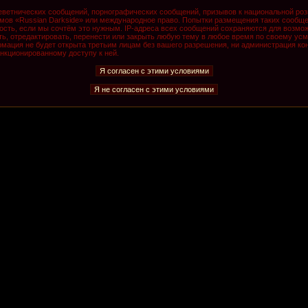
ветнических сообщений, порнографических сообщений, призывов к национальной роз
румов «Russian Darkside» или международное право. Попытки размещения таких сообщ
ость, если мы сочтём это нужным. IP-адреса всех сообщений сохраняются для возмож
, отредактировать, перенести или закрыть любую тему в любое время по своему усмо
мация не будет открыта третьим лицам без вашего разрешения, ни администрация кон
анкционированному доступу к ней.