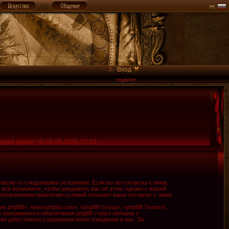
Вход
ущее время: Чт 06.08.2026, 07:15
огласие со следующими условиями. Если вы не согласны с ними,
 всё возможное, чтобы уведомить вас об этом, однако с вашей
обновления/исправления условий означает ваше согласие с ними.
е phpBB», «www.phpbb.com», «phpBB Group», «phpBB Teams»),
я программного обеспечения phpBB строго связаны с
ве допустимого содержания и/или поведения в них. За