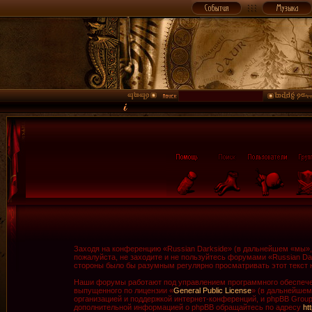
Заходя на конференцию «Russian Darkside» (в дальнейшем «мы», «
пожалуйста, не заходите и не пользуйтесь форумами «Russian Da
стороны было бы разумным регулярно просматривать этот текст н
Наши форумы работают под управлением программного обеспечен
выпущенного по лицензии «
General Public License
» (в дальнейшем
организацией и поддержкой интернет-конференций, и phpBB Group 
дополнительной информацией о phpBB обращайтесь по адресу
ht