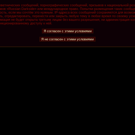
ветнических сообщений, порнографических сообщений, призывов к национальной роз
румов «Russian Darkside» или международное право. Попытки размещения таких сообщ
ость, если мы сочтём это нужным. IP-адреса всех сообщений сохраняются для возмож
, отредактировать, перенести или закрыть любую тему в любое время по своему усмо
мация не будет открыта третьим лицам без вашего разрешения, ни администрация кон
анкционированному доступу к ней.