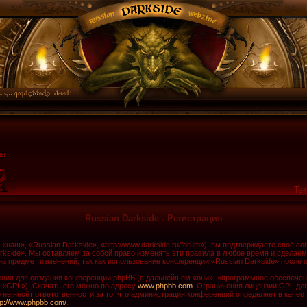
Тек
Russian Darkside - Регистрация
наш», «Russian Darkside», «http://www.darkside.ru/forum»), вы подтверждаете своё с
rkside». Мы оставляем за собой право изменять эти правила в любое время и сделаем
а предмет изменений, так как использование конференции «Russian Darkside» после 
ия для создания конференций phpBB (в дальнейшем «они», «программное обеспечени
 «GPL»). Скачать его можно по адресу
www.phpbb.com
. Ограничения лицензии GPL дл
не несёт ответственности за то, что администрация конференций определяет в качест
tp://www.phpbb.com/
.