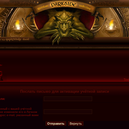
Тек
Послать письмо для активации учётной записи
ля:
занный с вашей учётной
 не изменили его в Личном
дрес e-mail, указанный вами