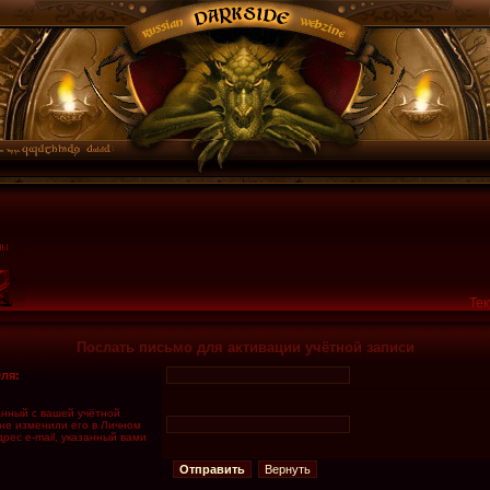
Тек
Послать письмо для активации учётной записи
ля:
занный с вашей учётной
 не изменили его в Личном
дрес e-mail, указанный вами