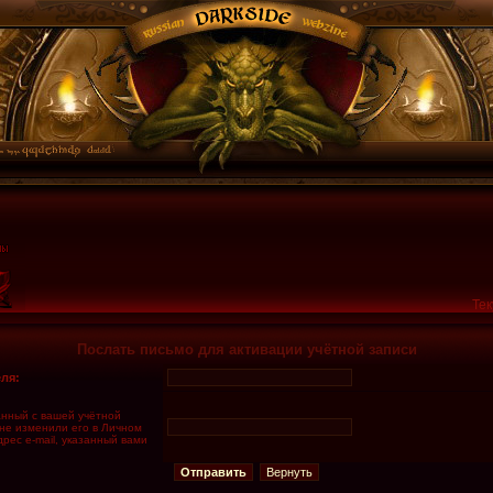
Тек
Послать письмо для активации учётной записи
ля:
занный с вашей учётной
 не изменили его в Личном
дрес e-mail, указанный вами