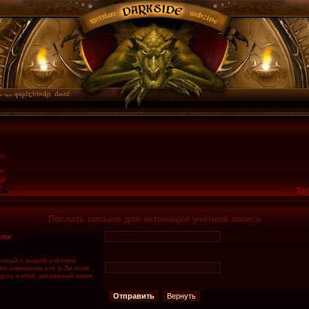
Тек
Послать письмо для активации учётной записи
ля:
занный с вашей учётной
 не изменили его в Личном
дрес e-mail, указанный вами