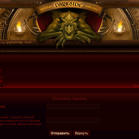
Тек
Отослать пароль
ля:
занный с вашей учётной
 не изменили его в Личном
дрес e-mail, указанный вами