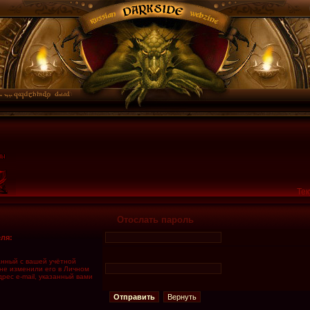
Тек
Отослать пароль
ля:
занный с вашей учётной
 не изменили его в Личном
дрес e-mail, указанный вами