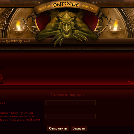
Тек
Отослать пароль
ля:
занный с вашей учётной
 не изменили его в Личном
дрес e-mail, указанный вами