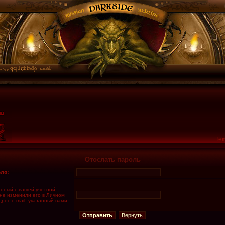
Тек
Отослать пароль
ля:
занный с вашей учётной
 не изменили его в Личном
дрес e-mail, указанный вами