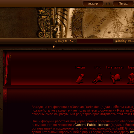
Заходя на конференцию «Russian Darkside» (в дальнейшем «мы», «
пожалуйста, не заходите и не пользуйтесь форумами «Russian Da
стороны было бы разумным регулярно просматривать этот текст н
Наши форумы работают под управлением программного обеспечен
выпущенного по лицензии «
General Public License
» (в дальнейшем
организацией и поддержкой интернет-конференций, и phpBB Group 
дополнительной информацией о phpBB обращайтесь по адресу
ht