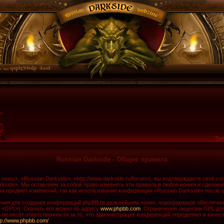
Тек
Russian Darkside - Общие правила
наш», «Russian Darkside», «http://www.darkside.ru/forum»), вы подтверждаете своё с
rkside». Мы оставляем за собой право изменять эти правила в любое время и сделаем
а предмет изменений, так как использование конференции «Russian Darkside» после 
ия для создания конференций phpBB (в дальнейшем «они», «программное обеспечени
 «GPL»). Скачать его можно по адресу
www.phpbb.com
. Ограничения лицензии GPL дл
не несёт ответственности за то, что администрация конференций определяет в качест
tp://www.phpbb.com/
.