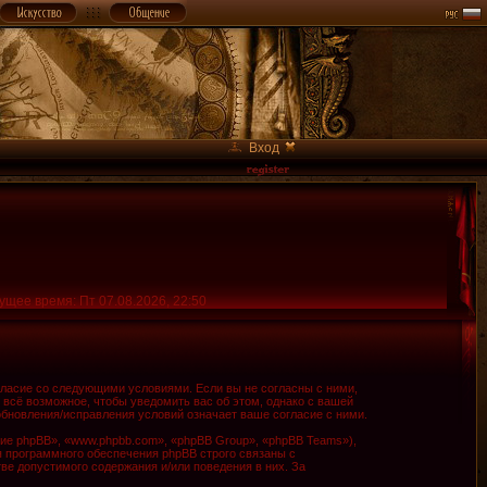
Вход
ущее время: Пт 07.08.2026, 22:50
огласие со следующими условиями. Если вы не согласны с ними,
 всё возможное, чтобы уведомить вас об этом, однако с вашей
обновления/исправления условий означает ваше согласие с ними.
е phpBB», «www.phpbb.com», «phpBB Group», «phpBB Teams»),
я программного обеспечения phpBB строго связаны с
ве допустимого содержания и/или поведения в них. За