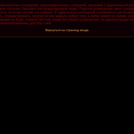
ветнических сообщений, порнографических сообщений, призывов к национальной роз
румов «Russian Darkside» или международное право. Попытки размещения таких сообщ
ость, если мы сочтём это нужным. IP-адреса всех сообщений сохраняются для возмож
, отредактировать, перенести или закрыть любую тему в любое время по своему усмо
мация не будет открыта третьим лицам без вашего разрешения, ни администрация кон
анкционированному доступу к ней.
Вернуться на страницу входа