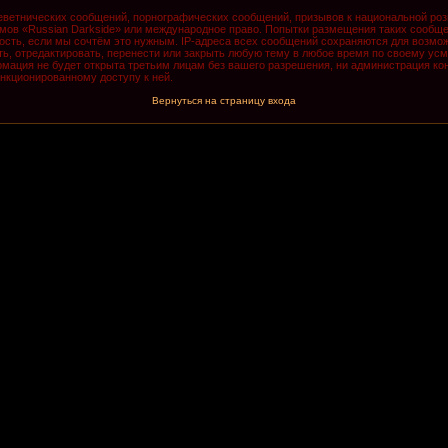
ветнических сообщений, порнографических сообщений, призывов к национальной роз
румов «Russian Darkside» или международное право. Попытки размещения таких сообщ
ость, если мы сочтём это нужным. IP-адреса всех сообщений сохраняются для возмож
, отредактировать, перенести или закрыть любую тему в любое время по своему усмо
мация не будет открыта третьим лицам без вашего разрешения, ни администрация кон
анкционированному доступу к ней.
Вернуться на страницу входа