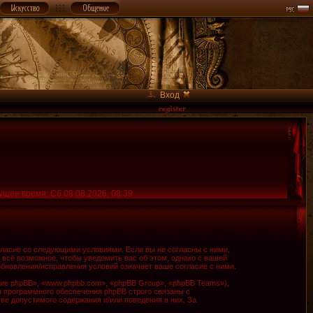
Вход
ущее время: Сб 08.08.2026, 08:39
огласие со следующими условиями. Если вы не согласны с ними,
 всё возможное, чтобы уведомить вас об этом, однако с вашей
обновления/исправления условий означает ваше согласие с ними.
е phpBB», «www.phpbb.com», «phpBB Group», «phpBB Teams»),
я программного обеспечения phpBB строго связаны с
ве допустимого содержания и/или поведения в них. За