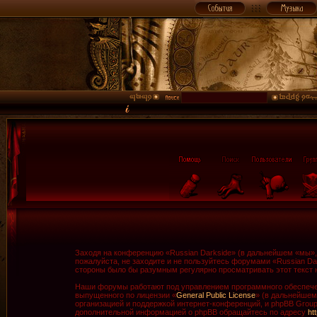
Заходя на конференцию «Russian Darkside» (в дальнейшем «мы», «
пожалуйста, не заходите и не пользуйтесь форумами «Russian Da
стороны было бы разумным регулярно просматривать этот текст н
Наши форумы работают под управлением программного обеспечен
выпущенного по лицензии «
General Public License
» (в дальнейшем
организацией и поддержкой интернет-конференций, и phpBB Group 
дополнительной информацией о phpBB обращайтесь по адресу
ht