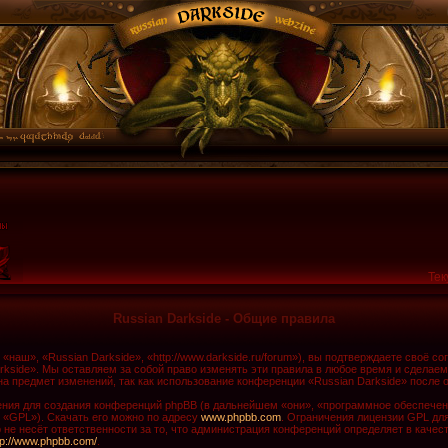
Тек
Russian Darkside - Общие правила
наш», «Russian Darkside», «http://www.darkside.ru/forum»), вы подтверждаете своё с
rkside». Мы оставляем за собой право изменять эти правила в любое время и сделаем
а предмет изменений, так как использование конференции «Russian Darkside» после 
ия для создания конференций phpBB (в дальнейшем «они», «программное обеспечени
 «GPL»). Скачать его можно по адресу
www.phpbb.com
. Ограничения лицензии GPL дл
не несёт ответственности за то, что администрация конференций определяет в качест
tp://www.phpbb.com/
.