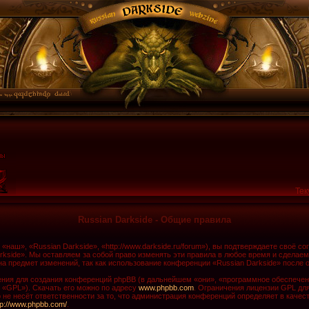
Тек
Russian Darkside - Общие правила
наш», «Russian Darkside», «http://www.darkside.ru/forum»), вы подтверждаете своё с
rkside». Мы оставляем за собой право изменять эти правила в любое время и сделаем
а предмет изменений, так как использование конференции «Russian Darkside» после 
ия для создания конференций phpBB (в дальнейшем «они», «программное обеспечени
 «GPL»). Скачать его можно по адресу
www.phpbb.com
. Ограничения лицензии GPL дл
не несёт ответственности за то, что администрация конференций определяет в качест
tp://www.phpbb.com/
.