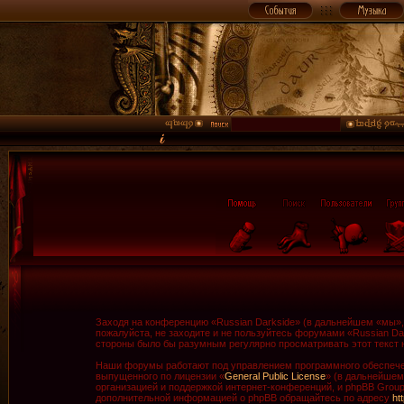
Заходя на конференцию «Russian Darkside» (в дальнейшем «мы», «
пожалуйста, не заходите и не пользуйтесь форумами «Russian Da
стороны было бы разумным регулярно просматривать этот текст н
Наши форумы работают под управлением программного обеспечен
выпущенного по лицензии «
General Public License
» (в дальнейшем
организацией и поддержкой интернет-конференций, и phpBB Group 
дополнительной информацией о phpBB обращайтесь по адресу
ht