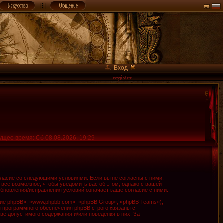
Вход
ущее время: Сб 08.08.2026, 19:29
огласие со следующими условиями. Если вы не согласны с ними,
 всё возможное, чтобы уведомить вас об этом, однако с вашей
обновления/исправления условий означает ваше согласие с ними.
е phpBB», «www.phpbb.com», «phpBB Group», «phpBB Teams»),
я программного обеспечения phpBB строго связаны с
ве допустимого содержания и/или поведения в них. За