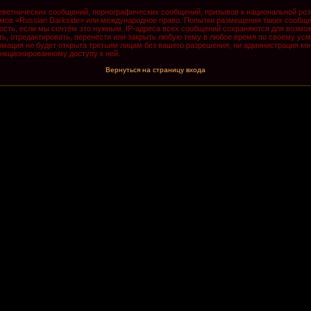
ветнических сообщений, порнографических сообщений, призывов к национальной роз
румов «Russian Darkside» или международное право. Попытки размещения таких сообщ
ость, если мы сочтём это нужным. IP-адреса всех сообщений сохраняются для возмож
, отредактировать, перенести или закрыть любую тему в любое время по своему усмо
мация не будет открыта третьим лицам без вашего разрешения, ни администрация кон
анкционированному доступу к ней.
Вернуться на страницу входа