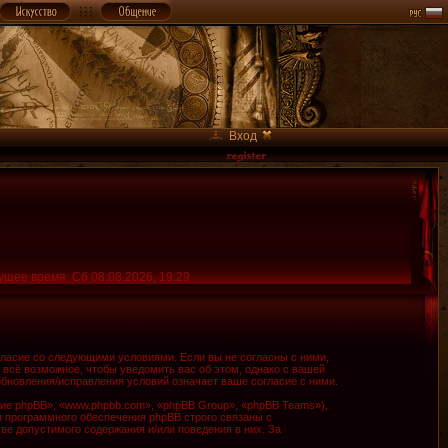
Вход
ущее время: Сб 08.08.2026, 19:29
огласие со следующими условиями. Если вы не согласны с ними,
 всё возможное, чтобы уведомить вас об этом, однако с вашей
обновления/исправления условий означает ваше согласие с ними.
е phpBB», «www.phpbb.com», «phpBB Group», «phpBB Teams»),
я программного обеспечения phpBB строго связаны с
ве допустимого содержания и/или поведения в них. За