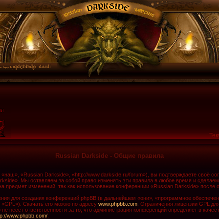
Тек
Russian Darkside - Общие правила
наш», «Russian Darkside», «http://www.darkside.ru/forum»), вы подтверждаете своё с
rkside». Мы оставляем за собой право изменять эти правила в любое время и сделаем
а предмет изменений, так как использование конференции «Russian Darkside» после 
ия для создания конференций phpBB (в дальнейшем «они», «программное обеспечени
 «GPL»). Скачать его можно по адресу
www.phpbb.com
. Ограничения лицензии GPL дл
не несёт ответственности за то, что администрация конференций определяет в качест
tp://www.phpbb.com/
.