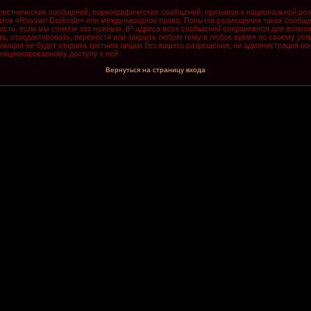
ветнических сообщений, порнографических сообщений, призывов к национальной роз
румов «Russian Darkside» или международное право. Попытки размещения таких сообщ
ость, если мы сочтём это нужным. IP-адреса всех сообщений сохраняются для возмож
, отредактировать, перенести или закрыть любую тему в любое время по своему усмо
мация не будет открыта третьим лицам без вашего разрешения, ни администрация кон
анкционированному доступу к ней.
Вернуться на страницу входа