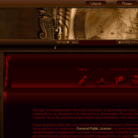
Заходя на конференцию «Russian Darkside» (в дальнейшем «мы», «
пожалуйста, не заходите и не пользуйтесь форумами «Russian Da
стороны было бы разумным регулярно просматривать этот текст н
Наши форумы работают под управлением программного обеспечен
выпущенного по лицензии «
General Public License
» (в дальнейшем
организацией и поддержкой интернет-конференций, и phpBB Group 
дополнительной информацией о phpBB обращайтесь по адресу
ht