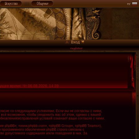
Вход
ущее время: Чт 06.08.2026, 14:39
огласие со следующими условиями. Если вы не согласны с ними,
 всё возможное, чтобы уведомить вас об этом, однако с вашей
обновления/исправления условий означает ваше согласие с ними.
е phpBB», «www.phpbb.com», «phpBB Group», «phpBB Teams»),
я программного обеспечения phpBB строго связаны с
ве допустимого содержания и/или поведения в них. За