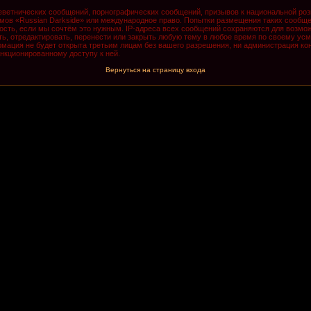
ветнических сообщений, порнографических сообщений, призывов к национальной роз
румов «Russian Darkside» или международное право. Попытки размещения таких сообщ
ость, если мы сочтём это нужным. IP-адреса всех сообщений сохраняются для возмож
, отредактировать, перенести или закрыть любую тему в любое время по своему усмо
мация не будет открыта третьим лицам без вашего разрешения, ни администрация кон
анкционированному доступу к ней.
Вернуться на страницу входа