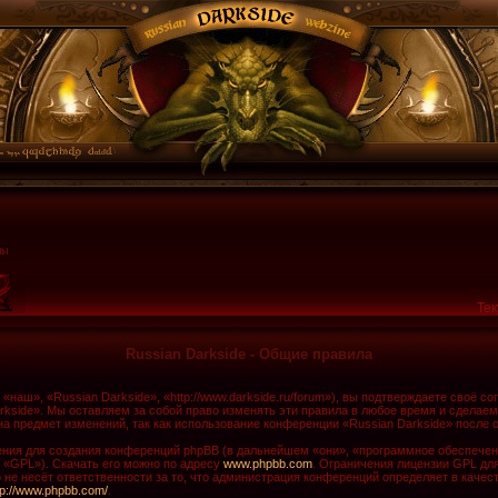
Тек
Russian Darkside - Общие правила
наш», «Russian Darkside», «http://www.darkside.ru/forum»), вы подтверждаете своё с
rkside». Мы оставляем за собой право изменять эти правила в любое время и сделаем
а предмет изменений, так как использование конференции «Russian Darkside» после 
ия для создания конференций phpBB (в дальнейшем «они», «программное обеспечени
 «GPL»). Скачать его можно по адресу
www.phpbb.com
. Ограничения лицензии GPL дл
не несёт ответственности за то, что администрация конференций определяет в качест
tp://www.phpbb.com/
.