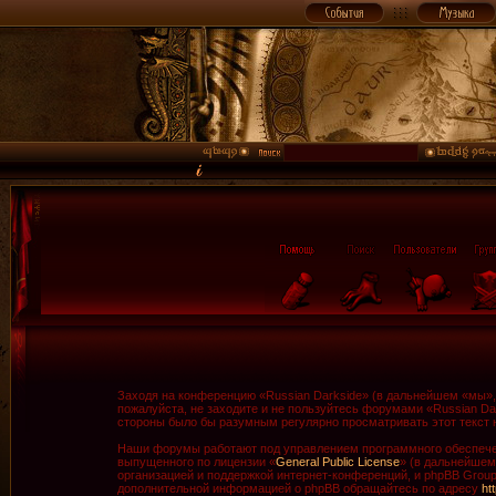
Заходя на конференцию «Russian Darkside» (в дальнейшем «мы», «
пожалуйста, не заходите и не пользуйтесь форумами «Russian Da
стороны было бы разумным регулярно просматривать этот текст н
Наши форумы работают под управлением программного обеспечен
выпущенного по лицензии «
General Public License
» (в дальнейшем
организацией и поддержкой интернет-конференций, и phpBB Group 
дополнительной информацией о phpBB обращайтесь по адресу
ht