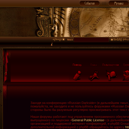
Заходя на конференцию «Russian Darkside» (в дальнейшем «мы», «
пожалуйста, не заходите и не пользуйтесь форумами «Russian Da
стороны было бы разумным регулярно просматривать этот текст н
Наши форумы работают под управлением программного обеспечен
выпущенного по лицензии «
General Public License
» (в дальнейшем
организацией и поддержкой интернет-конференций, и phpBB Group 
дополнительной информацией о phpBB обращайтесь по адресу
ht