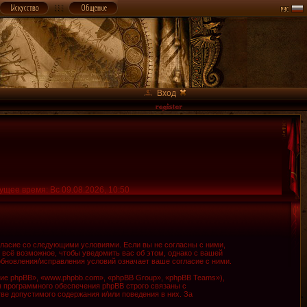
Вход
ущее время: Вс 09.08.2026, 10:50
огласие со следующими условиями. Если вы не согласны с ними,
 всё возможное, чтобы уведомить вас об этом, однако с вашей
обновления/исправления условий означает ваше согласие с ними.
е phpBB», «www.phpbb.com», «phpBB Group», «phpBB Teams»),
я программного обеспечения phpBB строго связаны с
ве допустимого содержания и/или поведения в них. За