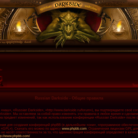
Тек
Russian Darkside - Общие правила
наш», «Russian Darkside», «http://www.darkside.ru/forum»), вы подтверждаете своё с
rkside». Мы оставляем за собой право изменять эти правила в любое время и сделаем
а предмет изменений, так как использование конференции «Russian Darkside» после 
ия для создания конференций phpBB (в дальнейшем «они», «программное обеспечени
 «GPL»). Скачать его можно по адресу
www.phpbb.com
. Ограничения лицензии GPL дл
не несёт ответственности за то, что администрация конференций определяет в качест
tp://www.phpbb.com/
.