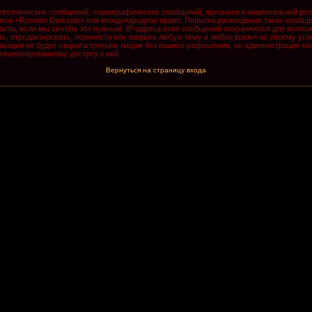
ветнических сообщений, порнографических сообщений, призывов к национальной роз
румов «Russian Darkside» или международное право. Попытки размещения таких сообщ
ость, если мы сочтём это нужным. IP-адреса всех сообщений сохраняются для возмож
, отредактировать, перенести или закрыть любую тему в любое время по своему усмо
мация не будет открыта третьим лицам без вашего разрешения, ни администрация кон
анкционированному доступу к ней.
Вернуться на страницу входа